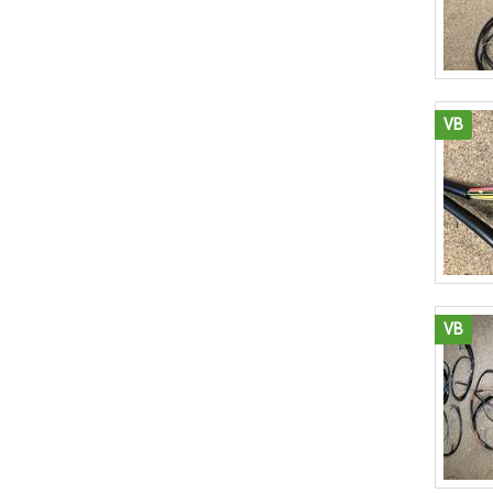
VB
VB