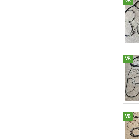
VB
VB
VB