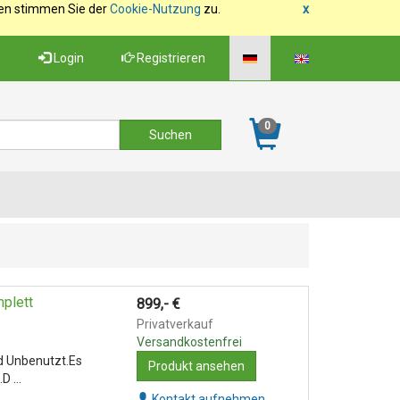
fen stimmen Sie der
Cookie-Nutzung
zu.
x
Login
Registrieren
0
plett
899,-
€
Privatverkauf
Versandkostenfrei
d Unbenutzt.Es
Produkt ansehen
 ...
Kontakt aufnehmen