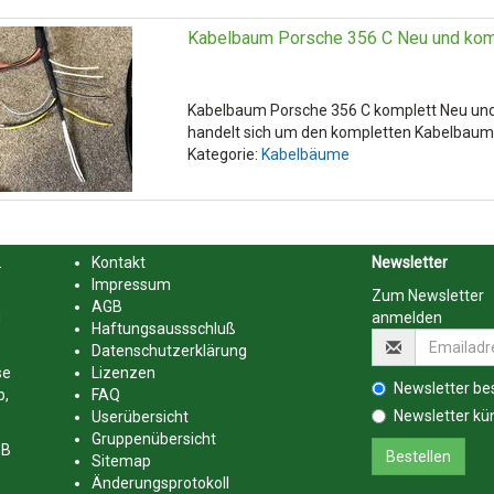
Kabelbaum Porsche 356 C Neu und kom
Kabelbaum Porsche 356 C komplett Neu un
handelt sich um den kompletten Kabelbaum.D
Kategorie:
Kabelbäume
.
Kontakt
Newsletter
Impressum
Zum Newsletter
AGB
d
anmelden
Haftungsaussschluß
Datenschutzerklärung
se
Lizenzen
Newsletter bes
b,
FAQ
Newsletter kü
Userübersicht
Gruppenübersicht
GB
Sitemap
Änderungsprotokoll