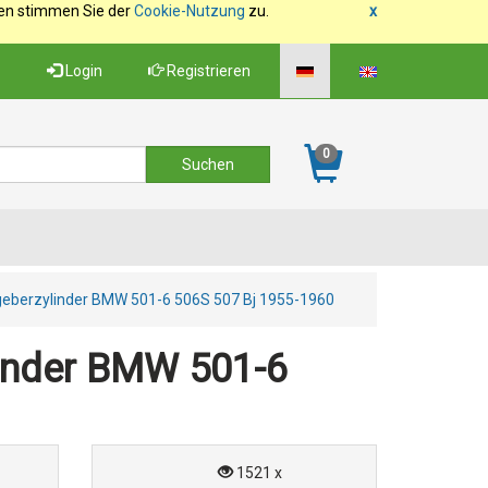
fen stimmen Sie der
Cookie-Nutzung
zu.
x
Login
Registrieren
0
eberzylinder BMW 501-6 506S 507 Bj 1955-1960
inder BMW 501-6
1521 x