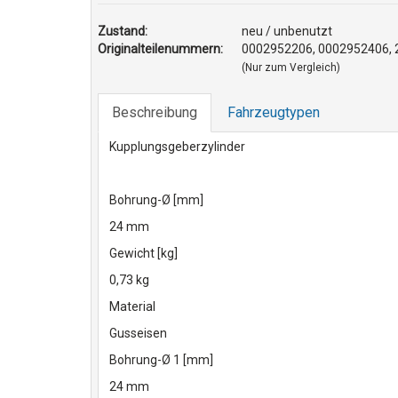
Zustand:
neu / unbenutzt
Originalteilenummern:
0002952206, 0002952406, 
(Nur zum Vergleich)
Beschreibung
Fahrzeugtypen
Kupplungsgeberzylinder
Bohrung-Ø [mm]
24 mm
Gewicht [kg]
0,73 kg
Material
Gusseisen
Bohrung-Ø 1 [mm]
24 mm