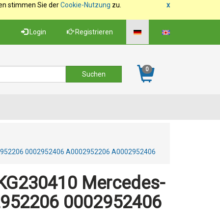
fen stimmen Sie der
Cookie-Nutzung
zu.
x
Login
Registrieren
0
002952206 0002952406 A0002952206 A0002952406
 KG230410 Mercedes-
2952206 0002952406