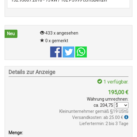
132.93007.2010 - 75 kW / 102 PS999 ccm3Benzin
433 x angesehen
Neu
0 x gemerkt
Details zur Anzeige
1
verfügbar.
195,00
€
Währung umrechnen:
ca.
204,75
Kleinunternehmer gemäß §19 UStG
Versandkosten: ab 25.00 €
Liefertermin: 2 bis 3 Tage
Menge: