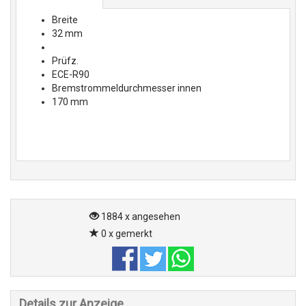
Breite
32 mm
Prüfz.
ECE-R90
Bremstrommeldurchmesser innen
170 mm
1884 x angesehen
0 x gemerkt
Details zur Anzeige