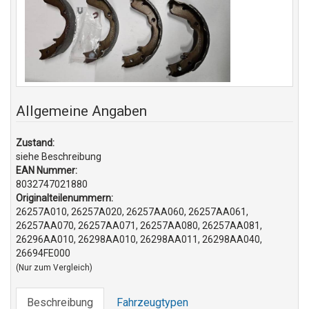
Allgemeine Angaben
Zustand:
siehe Beschreibung
EAN Nummer:
8032747021880
Originalteilenummern:
26257A010, 26257A020, 26257AA060, 26257AA061,
26257AA070, 26257AA071, 26257AA080, 26257AA081,
26296AA010, 26298AA010, 26298AA011, 26298AA040,
26694FE000
(Nur zum Vergleich)
Beschreibung
Fahrzeugtypen