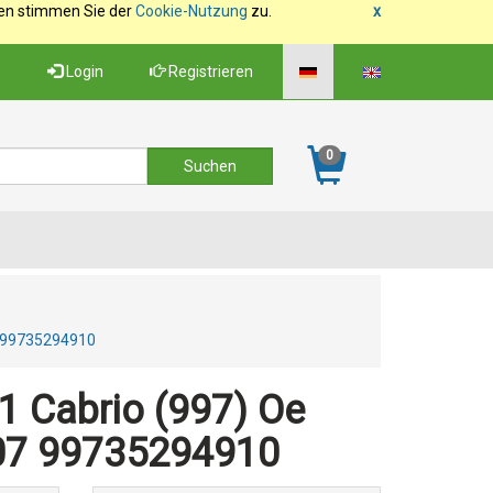
fen stimmen Sie der
Cookie-Nutzung
zu.
x
Login
Registrieren
0
7 99735294910
 Cabrio (997) Oe
07 99735294910