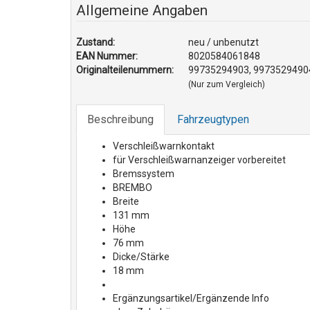
Allgemeine Angaben
Zustand:
neu / unbenutzt
EAN Nummer:
8020584061848
Originalteilenummern:
99735294903, 9973529490
(Nur zum Vergleich)
Beschreibung
Fahrzeugtypen
Verschleißwarnkontakt
für Verschleißwarnanzeiger vorbereitet
Bremssystem
BREMBO
Breite
131 mm
Höhe
76 mm
Dicke/Stärke
18 mm
Ergänzungsartikel/Ergänzende Info