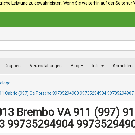
iche Leistung zu gewährleisten. Wenn Sie weiterhin auf der Seite sur
Gruppen
Veranstaltungen
Blog
Info
Anmelden
eläge
911 Cabrio (997) Oe Porsche 99735294903 99735294904 9973529490
13 Brembo VA 911 (997) 911
3 99735294904 997352949