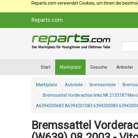
Reparts.com verwendet Cookies, um ihnen die bestmögl
Reparts.com
Suche
Start
Marktplatz
Gesuche
Anbieter
Marktplatz
Autoteile
Bremsenteile
Bremssä
Bremssattel Vorderachse links NK 2133187 Merc
A6394200683 A6394201083 6394200083 63942004
Bremssattel Vorderac
(W639) 08.2003 - Vit