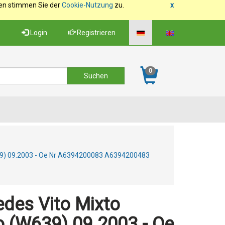
fen stimmen Sie der
Cookie-Nutzung
zu.
x
Login
Registrieren
0
W639) 09.2003 - Oe Nr A6394200083 A6394200483
des Vito Mixto
o (W639) 09.2003 - Oe