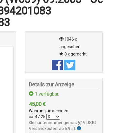
394201083
83
1046 x
angesehen
0 x gemerkt
Details zur Anzeige
1
verfügbar.
45,00
€
Währung umrechnen:
ca.
47,25
Kleinunternehmer gemäß §19 UStG
Versandkosten: ab 6.95 €