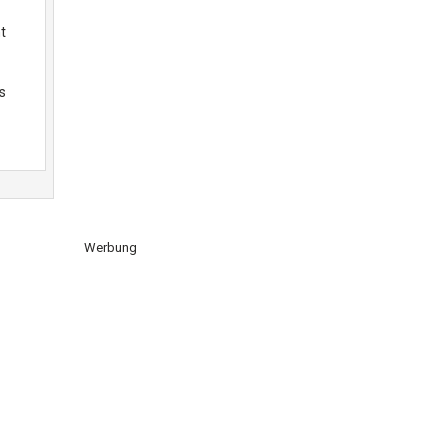
t
s
Werbung