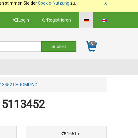
fen stimmen Sie der
Cookie-Nutzung
zu.
x
Login
Registrieren
0
113452 CHROMRING
 5113452
1661 x