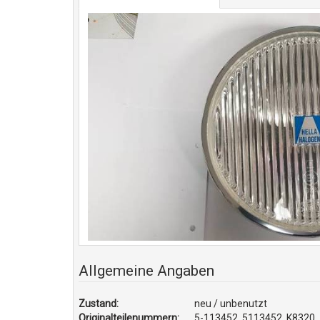
Allgemeine Angaben
Zustand:
neu / unbenutzt
Originalteilenummern:
5-113452, 5113452, K8320