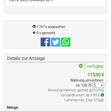
1747 x angesehen
0 x gemerkt
Details zur Anzeige
1
verfügbar.
115,00
€
Währung umrechnen:
ca.
120,75
Kleinunternehmer gemäß §19 UStG
Versandkosten: ab 6.95 €
Liefertermin: 2 bis 3 Tage
Menge: