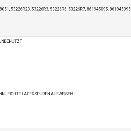
051, 53226R23, 53226R3, 53226R6, 53226R7, 861945095, 86194509
 UNBENUTZT
NN LEICHTE LAGERSPUREN AUFWEISEN !