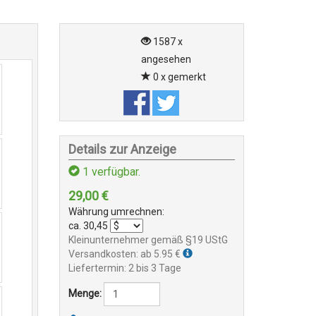
1587 x
angesehen
0 x gemerkt
Details zur Anzeige
1
verfügbar.
29,00
€
Währung umrechnen:
ca.
30,45
Kleinunternehmer gemäß §19 UStG
Versandkosten: ab 5.95 €
Liefertermin: 2 bis 3 Tage
Menge: