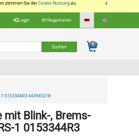
fen stimmen Sie der
Cookie-Nutzung
zu.
x
Login
Registrieren
0
RS-1 0153344R3 443945218
it Blink-, Brems-
 RS-1 0153344R3