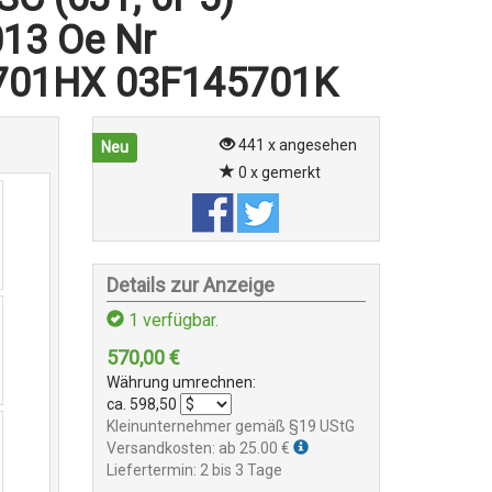
013 Oe Nr
701HX 03F145701K
441 x angesehen
Neu
0 x gemerkt
Details zur Anzeige
1
verfügbar.
570,00
€
Währung umrechnen:
ca.
598,50
Kleinunternehmer gemäß §19 UStG
Versandkosten: ab 25.00 €
Liefertermin: 2 bis 3 Tage