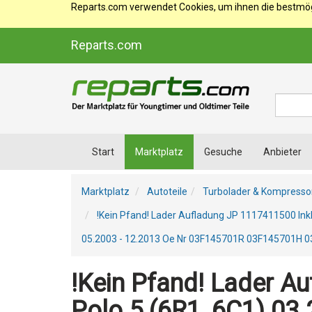
Reparts.com verwendet Cookies, um ihnen die bestmögl
Reparts.com
Suche
Start
Marktplatz
Gesuche
Anbieter
Marktplatz
Autoteile
Turbolader & Kompresso
!Kein Pfand! Lader Aufladung JP 1117411500 Inkl
05.2003 - 12.2013 Oe Nr 03F145701R 03F145701H
!Kein Pfand! Lader A
Polo 5 (6R1, 6C1) 03.