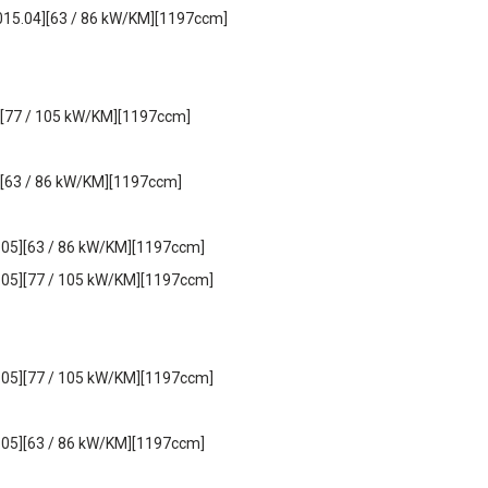
2015.04][63 / 86 kW/KM][1197ccm]
3][77 / 105 kW/KM][1197ccm]
5][63 / 86 kW/KM][1197ccm]
5.05][63 / 86 kW/KM][1197ccm]
15.05][77 / 105 kW/KM][1197ccm]
15.05][77 / 105 kW/KM][1197ccm]
5.05][63 / 86 kW/KM][1197ccm]