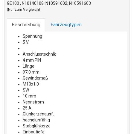
GE100 , N10140108, N10591602, N10591603
(Nur zum Vergleich)
Beschreibung
Fahrzeugtypen
Spannung
5 V
Anschlusstechnik
4 mm PIN
Länge
97,0 mm
Gewindemaß
M10x1,0
SW
10 mm
Nennstrom
25 A
Glühkerzenausf.
nachglühfähig
Stabglühkerze
Einbautiefe