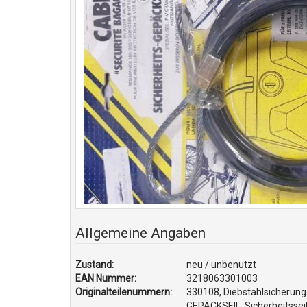
Allgemeine Angaben
Zustand:
neu / unbenutzt
EAN Nummer:
3218063301003
Originalteilenummern:
330108, Diebstahlsicherun
GEPÄCKSEIL, Sicherheitsseil,