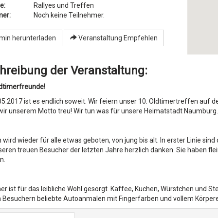
e:
Rallyes und Treffen
mer:
Noch keine Teilnehmer.
min herunterladen
Veranstaltung Empfehlen
hreibung der Veranstaltung:
dtimerfreunde!
.2017 ist es endlich soweit. Wir feiern unser 10. Oldtimertreffen auf
wir unserem Motto treu! Wir tun was für unsere Heimatstadt Naumburg. Der
h wird wieder für alle etwas geboten, von jung bis alt. In erster Linie sin
eren treuen Besucher der letzten Jahre herzlich danken. Sie haben flei
n.
r ist für das leibliche Wohl gesorgt. Kaffee, Kuchen, Würstchen und Stea
 Besuchern beliebte Autoanmalen mit Fingerfarben und vollem Körperei