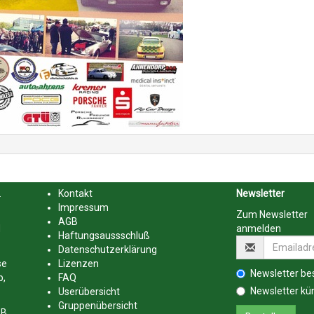
.
Kontakt
Newsletter
Impressum
Zum Newsletter
AGB
d
anmelden
Haftungsaussschluß
Datenschutzerklärung
se
Lizenzen
Newsletter bes
b,
FAQ
Newsletter kü
Userübersicht
Gruppenübersicht
GB