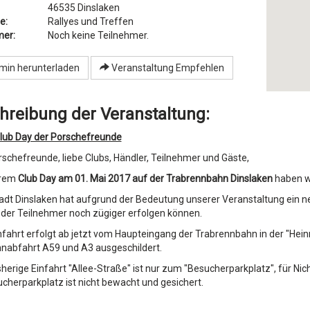
46535
Dinslaken
e:
Rallyes und Treffen
mer:
Noch keine Teilnehmer.
min herunterladen
Veranstaltung Empfehlen
hreibung der Veranstaltung:
 Club Day der Porschefreunde
rschefreunde, liebe Clubs, Händler, Teilnehmer und Gäste,
erem
Club Day am 01. Mai 2017 auf der Trabrennbahn Dinslaken
haben wi
tadt Dinslaken hat aufgrund der Bedeutung unserer Veranstaltung ein ne
 der Teilnehmer noch zügiger erfolgen können.
infahrt erfolgt ab jetzt vom Haupteingang der Trabrennbahn in der "Hei
nabfahrt A59 und A3 ausgeschildert.
isherige Einfahrt "Allee-Straße" ist nur zum "Besucherparkplatz", für N
cherparkplatz ist nicht bewacht und gesichert.