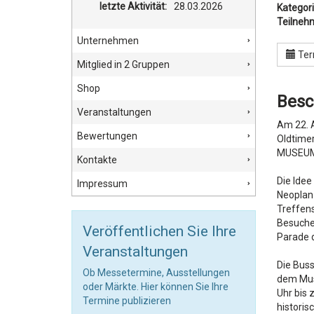
letzte Aktivität:
28.03.2026
Kategori
Teilneh
Unternehmen
Ter
Mitglied in 2 Gruppen
Shop
Besc
Veranstaltungen
Am 22. A
Bewertungen
Oldtime
MUSEUM 
Kontakte
Die Idee
Impressum
Neoplan
Treffens
Besucher
Veröffentlichen Sie Ihre
Parade d
Veranstaltungen
Die Buss
Ob Messetermine, Ausstellungen
dem Mus
oder Märkte. Hier können Sie Ihre
Uhr bis
Termine publizieren
historis