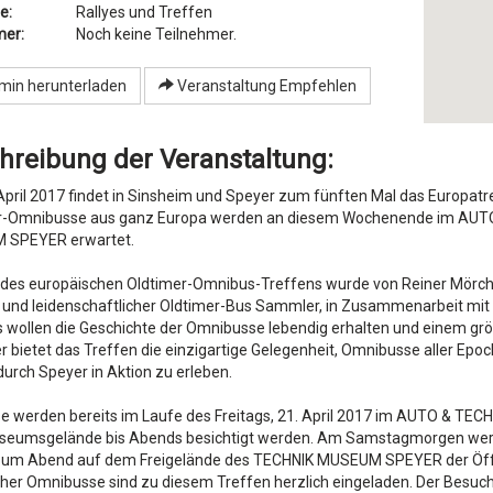
e:
Rallyes und Treffen
mer:
Noch keine Teilnehmer.
min herunterladen
Veranstaltung Empfehlen
hreibung der Veranstaltung:
pril 2017 findet in Sinsheim und Speyer zum fünften Mal das Europatre
r-Omnibusse aus ganz Europa werden an diesem Wochenende im AU
SPEYER erwartet.
 des europäischen Oldtimer-Omnibus-Treffens wurde von Reiner Mörch 
 und leidenschaftlicher Oldtimer-Bus Sammler, in Zusammenarbeit mi
 wollen die Geschichte der Omnibusse lebendig erhalten und einem grö
 bietet das Treffen die einzigartige Gelegenheit, Omnibusse aller Epo
urch Speyer in Aktion zu erleben.
e werden bereits im Laufe des Freitags, 21. April 2017 im AUTO & TE
eumsgelände bis Abends besichtigt werden. Am Samstagmorgen werden
 zum Abend auf dem Freigelände des TECHNIK MUSEUM SPEYER der Öffent
cher Omnibusse sind zu diesem Treffen herzlich eingeladen. Der Besuc