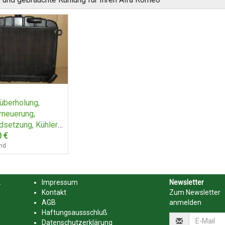
überholung,
rneuerung,
dsetzung, Kühler
fa Romeo, Spider,
0
€
, GT auch 1750 &
nd
.
Impressum
Newsletter
Kontakt
Zum Newsletter
AGB
anmelden
d
Haftungsaussschluß
Datenschutzerklärung