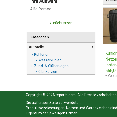
Ihre Auswahl
Alfa Romeo
zurücksetzen
Kategorien
Autoteile
Kühler
Kühlung
Netze
Wasserkühler
Instan
Zünd- & Glühanlagen
für Al
565,0
Glühkerzen
Giulia
+ Versa
2000
Copyright © 2026 reparts.com. Alle Rechte vorbehalten
Die auf dieser Seite verwendeten
Produktbezeichnungen, Namen und Warenzeichen sin
Eigentum der jeweiligen Firmen.