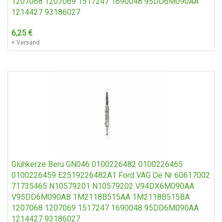
1207068 1207069 1517247 1690048 95DD6M090AA
1214427 93186027
6,25
€
+ Versand
Glühkerze Beru GN046 0100226482 0100226465
0100226459 E2519226482A1 Ford VAG Oe Nr 60617002
71735465 N10579201 N10579202 V94DX6M090AA
V95DD6M090AB 1M2118B515AA 1M2118B515BA
1207068 1207069 1517247 1690048 95DD6M090AA
1214427 93186027