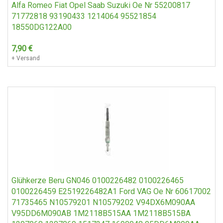
Alfa Romeo Fiat Opel Saab Suzuki Oe Nr 55200817
71772818 93190433 1214064 95521854
18550DG122A00
7,90
€
+ Versand
Glühkerze Beru GN046 0100226482 0100226465
0100226459 E2519226482A1 Ford VAG Oe Nr 60617002
71735465 N10579201 N10579202 V94DX6M090AA
V95DD6M090AB 1M2118B515AA 1M2118B515BA