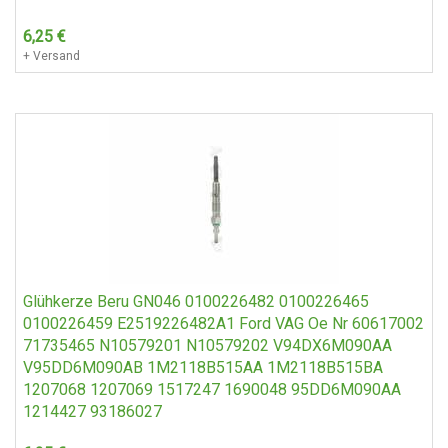
6,25
€
+ Versand
Glühkerze Beru GN046 0100226482 0100226465
0100226459 E2519226482A1 Ford VAG Oe Nr 60617002
71735465 N10579201 N10579202 V94DX6M090AA
V95DD6M090AB 1M2118B515AA 1M2118B515BA
1207068 1207069 1517247 1690048 95DD6M090AA
1214427 93186027