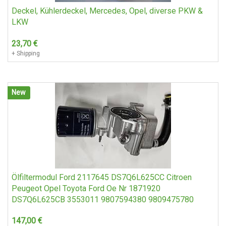
Deckel, Kühlerdeckel, Mercedes, Opel, diverse PKW &
LKW
23,70
€
+ Shipping
New
Ölfiltermodul Ford 2117645 DS7Q6L625CC Citroen
Peugeot Opel Toyota Ford Oe Nr 1871920
DS7Q6L625CB 3553011 9807594380 9809475780
147,00
€