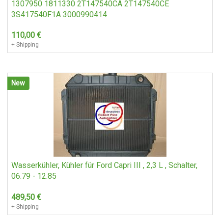
1307950 1811330 2T147540CA 2T147540CE
3S417540F1A 3000990414
110,00
€
+ Shipping
New
Wasserkühler, Kühler für Ford Capri III , 2,3 L , Schalter,
06.79 - 12.85
489,50
€
+ Shipping