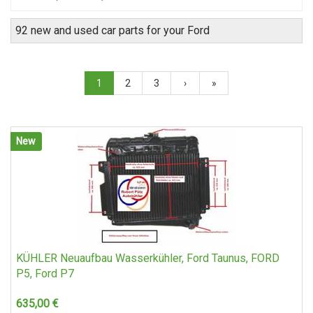
92 new and used car parts for your Ford
1
2
3
›
»
New
KÜHLER Neuaufbau Wasserkühler, Ford Taunus, FORD
P5, Ford P7
635,00
€