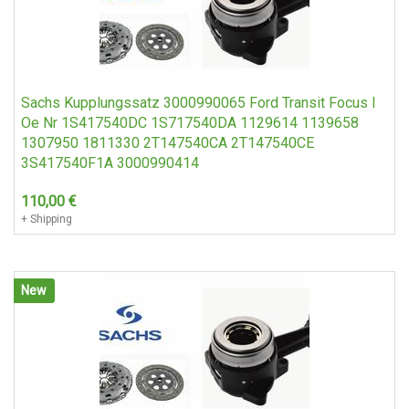
Sachs Kupplungssatz 3000990065 Ford Transit Focus I
Oe Nr 1S417540DC 1S717540DA 1129614 1139658
1307950 1811330 2T147540CA 2T147540CE
3S417540F1A 3000990414
110,00
€
+ Shipping
New