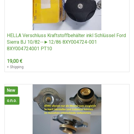
HELLA Verschluss Kraftstoffbehälter inkl Schlüssel Ford
Sierra BJ 10/82--►12/86 8XY004724-001
8XY004724001 PT10
19,00
€
+ Shipping
New
o.n.o.