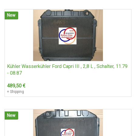
New
Kühler Wasserkühler Ford Capri III , 2,8 L , Schalter, 11.79
- 08.87
489,50
€
+ Shipping
New