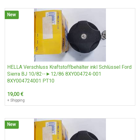
New
HELLA Verschluss Kraftstoffbehälter inkl Schlüssel Ford
Sierra BJ 10/82--►12/86 8XY004724-001
8XY004724001 PT10
19,00
€
+ Shipping
New