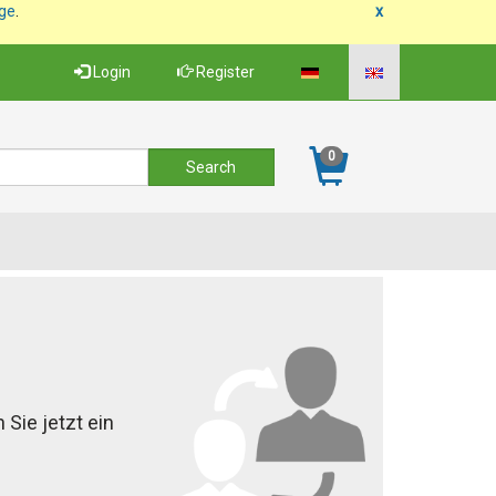
age
.
x
Login
Register
0
 Sie jetzt ein