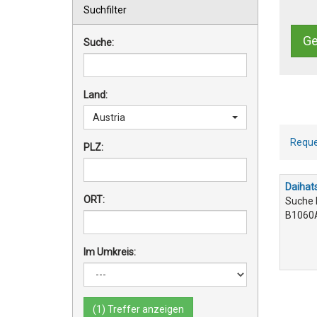
Suchfilter
Ge
Suche:
Land:
Austria
Reque
PLZ:
Daihat
ORT:
Suche 
B1060A
Im Umkreis: