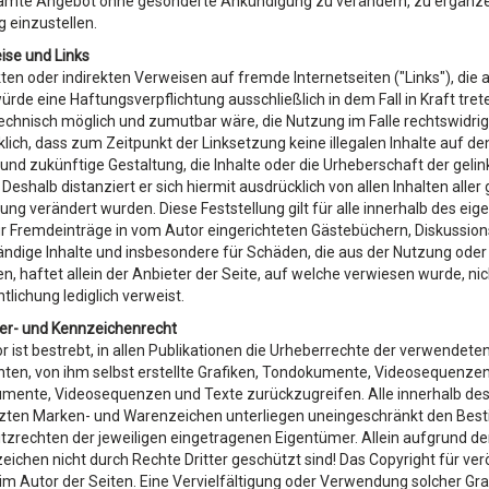
amte Angebot ohne gesonderte Ankündigung zu verändern, zu ergänzen,
g einzustellen.
ise und Links
kten oder indirekten Verweisen auf fremde Internetseiten ("Links"), d
würde eine Haftungsverpflichtung ausschließlich in dem Fall in Kraft tre
echnisch möglich und zumutbar wäre, die Nutzung im Falle rechtswidriger
lich, dass zum Zeitpunkt der Linksetzung keine illegalen Inhalte auf d
 und zukünftige Gestaltung, die Inhalte oder die Urheberschaft der geli
. Deshalb distanziert er sich hiermit ausdrücklich von allen Inhalten alle
ung verändert wurden. Diese Feststellung gilt für alle innerhalb des e
r Fremdeinträge in vom Autor eingerichteten Gästebüchern, Diskussionsfo
ändige Inhalte und insbesondere für Schäden, die aus der Nutzung ode
n, haftet allein der Anbieter der Seite, auf welche verwiesen wurde, nich
tlichung lediglich verweist.
ber- und Kennzeichenrecht
r ist bestrebt, in allen Publikationen die Urheberrechte der verwend
ten, von ihm selbst erstellte Grafiken, Tondokumente, Videosequenzen 
ente, Videosequenzen und Texte zurückzugreifen. Alle innerhalb des 
zten Marken- und Warenzeichen unterliegen uneingeschränkt den Best
tzrechten der jeweiligen eingetragenen Eigentümer. Allein aufgrund de
ichen nicht durch Rechte Dritter geschützt sind! Das Copyright für veröf
eim Autor der Seiten. Eine Vervielfältigung oder Verwendung solcher 