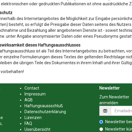
elektronischen oder gedruckten Publikationen ist ohne ausdrückliche 
nschutz
nnerhalb des Internetangebotes die Möglichkeit zur Eingabe persönlich
ten) besteht, so erfolgt die Preisgabe dieser Daten seitens des Nutzers a
chnahme und Bezahlung aller angebotenen Dienste ist - soweit techni
zw. unter Angabe anonymisierter Daten oder eines Pseudonyms gestatt
tswirksamkeit dieses Haftungsausschlusses
aftungsausschluss ist als Teil des Internetangebotes zu betrachten, v
er einzelne Formulierungen dieses Textes der geltenden Rechtslage nich
 bleiben die übrigen Teile des Dokumentes in ihrem Inhalt und ihrer Gülti
 vorbehalten!
.
Contact
Newsletter
Impressum
Zum Newsletter
AGB
d
anmelden
Haftungsaussschluß
Datenschutzerklärung
se
Lizenzen
Newsletter bes
b,
FAQ
Newsletter kü
Userübersicht