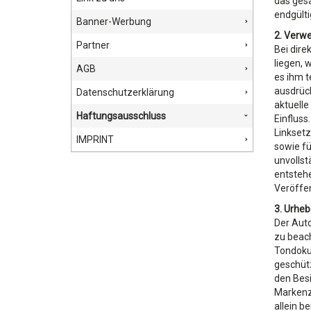
das ges
endgülti
Banner-Werbung
2. Verwe
Partner
Bei dire
liegen, 
AGB
es ihm t
ausdrück
Datenschutzerklärung
aktuelle
Haftungsausschluss
Einfluss
Linksetz
IMPRINT
sowie fü
unvollst
entstehe
Veröffen
3. Urhe
Der Auto
zu beach
Tondokum
geschüt
den Besi
Markenze
allein b