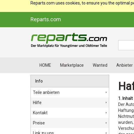
Reparts.com uses cookies, to ensure you the optimal p
Reparts.com
Suche
HOME
Marketplace
Wanted
Anbieter
Info
Ha
Teile anbieten
1. Inhal
Hilfe
Der Auto
Haftungs
Kontakt
Nichtnut
wurden, 
Preise
Verschul
Link zu uns