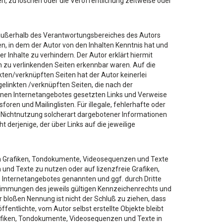
 zu löschen oder die Veröffentlichung zeitweise oder
ie außerhalb des Verantwortungsbereiches des Autors
ten, in dem der Autor von den Inhalten Kenntnis hat und
 Inhalte zu verhindern. Der Autor erklärt hiermit
en zu verlinkenden Seiten erkennbar waren. Auf die
nkten/verknüpften Seiten hat der Autor keinerlei
r gelinkten /verknüpften Seiten, die nach der
igenen Internetangebotes gesetzten Links und Verweise
ren und Mailinglisten. Für illegale, fehlerhafte oder
r Nichtnutzung solcherart dargebotener Informationen
t derjenige, der über Links auf die jeweilige
eten Grafiken, Tondokumente, Videosequenzen und Texte
und Texte zu nutzen oder auf lizenzfreie Grafiken,
Internetangebotes genannten und ggf. durch Dritte
immungen des jeweils gültigen Kennzeichenrechts und
r bloßen Nennung ist nicht der Schluß zu ziehen, dass
fentlichte, vom Autor selbst erstellte Objekte bleibt
Grafiken, Tondokumente, Videosequenzen und Texte in