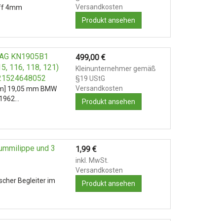
Versandkosten
off 4mm
Produkt ansehen
499,00
€
, 116, 118, 121)
Kleinunternehmer gemäß
21524648052
§19 UStG
Versandkosten
mm] 19,05 mm BMW
[1962…
Produkt ansehen
ummilippe und 3
1,99
€
inkl. MwSt.
Versandkosten
ischer Begleiter im
Produkt ansehen