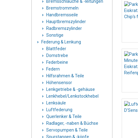
Bremsschläuche & -leitungen
Bremstrommeln
Handbremsseile
Hauptbremszylinder
Radbremszylinder
Sonstige
Federung & Lenkung
Blattfeder
Domstrebe
Federbeine
Federn
Hilfsrahmen & Teile
Höhensensor
Lenkgetriebe & -gehäuse
Lenkhebel/Lenkstockhebel
Lenksäule
Luftfederung
Querlenker & Teile
Radlager, -naben & Büchse
Servopumpen & Teile
Spurstangen & -köpfe