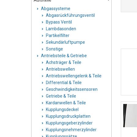
Autoteile
Abgassysteme
Abgasrückführungsventil
Bypass Ventil
Lambdasonden
Partikelfilter
Sekundärluftpumpe
Sonstige
Antriebsteile & Getriebe
Achsträger & Teile
Antriebswellen
Antriebswellengelenk & Teile
Differential & Teile
Geschwindigkeitssensoren
Getriebe & Teile
Kardanwellen & Teile
Kupplungsdeckel
Kupplungsdruckplatten
Kupplungsgeberzylinder
Kupplungsnehmerzylinder
Kupplungssätze