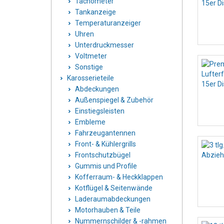
Tachometer
Tankanzeige
Temperaturanzeiger
Uhren
Unterdruckmesser
Voltmeter
Sonstige
Karosserieteile
Abdeckungen
Außenspiegel & Zubehör
Einstiegsleisten
Embleme
Fahrzeugantennen
Front- & Kühlergrills
Frontschutzbügel
Gummis und Profile
Kofferraum- & Heckklappen
Kotflügel & Seitenwände
Laderaumabdeckungen
Motorhauben & Teile
Nummernschilder & -rahmen