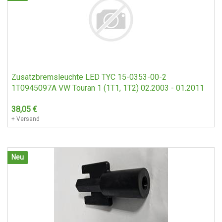
Wasserkühler, Kühler, BMW E30, 320 - 325 , Schalter.
ohne Klima
Zusatzbremsleuchte LED TYC 15-0353-00-2
1T0945097A VW Touran 1 (1T1, 1T2) 02.2003 - 01.2011
585,-
€
+ Versand
38,05
€
+ Versand
Neu
Neu
Kühlergrill Gril mit Mercedes Stern Gebraucht W126 SEL -