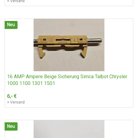
+ Versand
Neu
Kühler W 111 Mercedes-Benz Oldtimer
250,-
€
+ Versand
16 AMP Ampere Beige Sicherung Simca Talbot Chrysler
1000 1100 1301 1501
6,-
€
+ Versand
Neu