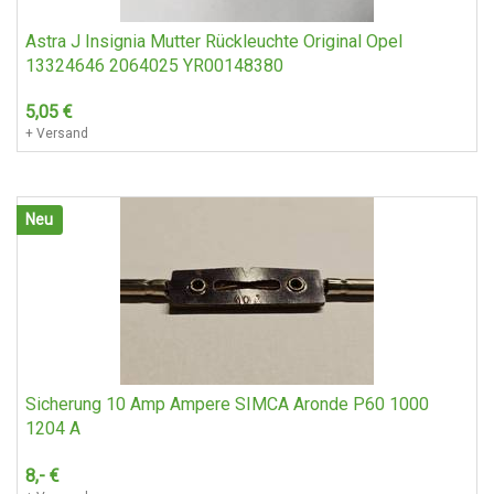
Klasse Bj 1980 - 1986 Oe Nr A1268880023
A1268800283 A1268880097 A2018800086
Astra J Insignia Mutter Rückleuchte Original Opel
A1238800086
13324646 2064025 YR00148380
145,-
€
5,05
€
+ Versand
+ Versand
Neu
Neu
BMW 1800/2000 Auspuffanlage mit Kat Typz. 10478
Sicherung 10 Amp Ampere SIMCA Aronde P60 1000
190,-
€
1204 A
Nur Selbstabholung
8,-
€