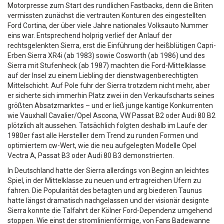
Motorpresse zum Start des rundlichen Fastbacks, denn die Briten
vermissten zunächst die vertrauten Konturen des eingestellten
Ford Cortina, der über viele Jahre nationales Volksauto Nummer
eins war. Entsprechend holprig verlief der Anlauf der
rechtsgelenkten Sierra, erst die Einführung der heißblütigen Capri-
Erben Sierra XR4i (ab 1983) sowie Cosworth (ab 1986) und des
Sierra mit Stufenheck (ab 1987) machten die Ford-Mittelklasse
auf der Insel zu einem Liebling der dienstwagenberechtigten
Mittelschicht. Auf Pole fuhr der Sierra trotzdem nicht mehr, aber
er sicherte sich immerhin Platz zwei in den Verkaufscharts seines
größten Absatzmarktes – und er ließ junge kantige Konkurrenten
wie Vauxhall Cavalier/Opel Ascona, VW Passat B2 oder Audi 80 B2
plötzlich alt aussehen. Tatsächlich folgten deshalb im Laufe der
1980er fast alle Hersteller dem Trend zu runden Formen und
optimiertem cw-Wert, wie die neu aufgelegten Modelle Opel
Vectra A, Passat B3 oder Audi 80 B3 demonstrierten.
In Deutschland hatte der Sierra allerdings von Beginn an leichtes
Spiel, in der Mittelklasse zu neuen und ertragreichen Ufern zu
fahren. Die Popularität des betagten und arg biederen Taunus
hatte längst dramatisch nachgelassen und der visionär designte
Sierra konnte die Talfahrt der Kölner Ford-Dependenz umgehend
stoppen. Wie einst der stromlinienförmige, von Fans Badewanne