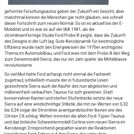
geformte Forschungsautos geben der Zukunft ein Gesicht, aber
manchmal können die Menschen gar nicht glauben, wie schnell
dieser Fortschritt zum neuen Normal. So ist es aktuell bei der E-
Mobilität und so war es auf der IAA 1981, als die
stromlinienförmige Studie Ford Probe III zeigte, dass die Zukunft
des Designs in der Luft lag. Gute Aerodynamik für bestmögliche
Effizienz wurde nach den Energiekrisen der 1970er wichtigstes
Thema im Automobilbau, und Ford wies mit dem Probe III den Weg
zum Serienmodell Sierra, das nur ein Jahr später die Mittelklasse
revolutionierte.
So viel Mut hatte Ford anfangs nicht einmal die Fachwelt
zugetraut, schließlich musste der in futuristische Linien
gezeichnete Sierra auch die Käufer des nun abgelösten und
millionenfach verkauften Taunus für sich gewinnen. Statt
konservativer Kanten und steifen Stufenhecks setzte der neue
Sierra auf eine windschnittige Stilistik, die mit cw-Werten von 0,32
bis 0,34 sogar die Stromlinie avantgardistischer Ikonen wie des
Citroen CX schlug. Welten trennten die alten Ford-Typen Taunus
und das britische Schwestermodell Cortina vom neuen Sierra im
Aerodesign. Entsprechend gespalten waren die Reaktionen