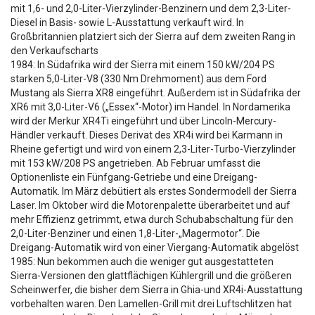
mit 1,6- und 2,0-Liter-Vierzylinder-Benzinern und dem 2,3-Liter-
Diesel in Basis- sowie L-Ausstattung verkauft wird. In
Großbritannien platziert sich der Sierra auf dem zweiten Rang in
den Verkaufscharts
1984: In Südafrika wird der Sierra mit einem 150 kW/204 PS
starken 5,0-Liter-V8 (330 Nm Drehmoment) aus dem Ford
Mustang als Sierra XR8 eingeführt. Außerdem ist in Südafrika der
XR6 mit 3,0-Liter-V6 („Essex“-Motor) im Handel. In Nordamerika
wird der Merkur XR4Ti eingeführt und über Lincoln-Mercury-
Händler verkauft. Dieses Derivat des XR4i wird bei Karmann in
Rheine gefertigt und wird von einem 2,3-Liter-Turbo-Vierzylinder
mit 153 kW/208 PS angetrieben. Ab Februar umfasst die
Optionenliste ein Fünfgang-Getriebe und eine Dreigang-
Automatik. Im März debütiert als erstes Sondermodell der Sierra
Laser. Im Oktober wird die Motorenpalette überarbeitet und auf
mehr Effizienz getrimmt, etwa durch Schubabschaltung für den
2,0-Liter-Benziner und einen 1,8-Liter-„Magermotor“. Die
Dreigang-Automatik wird von einer Viergang-Automatik abgelöst
1985: Nun bekommen auch die weniger gut ausgestatteten
Sierra-Versionen den glattflächigen Kühlergrill und die größeren
Scheinwerfer, die bisher dem Sierra in Ghia-und XR4i-Ausstattung
vorbehalten waren. Den Lamellen-Grill mit drei Luftschlitzen hat