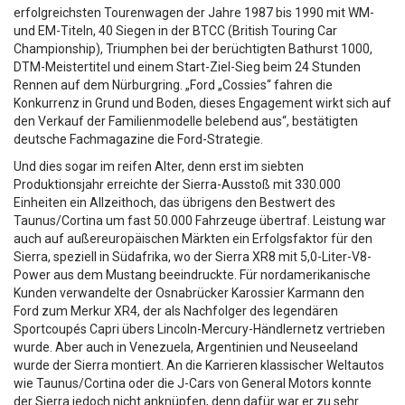
erfolgreichsten Tourenwagen der Jahre 1987 bis 1990 mit WM-
und EM-Titeln, 40 Siegen in der BTCC (British Touring Car
Championship), Triumphen bei der berüchtigten Bathurst 1000,
DTM-Meistertitel und einem Start-Ziel-Sieg beim 24 Stunden
Rennen auf dem Nürburgring. „Ford „Cossies“ fahren die
Konkurrenz in Grund und Boden, dieses Engagement wirkt sich auf
den Verkauf der Familienmodelle belebend aus“, bestätigten
deutsche Fachmagazine die Ford-Strategie.
Und dies sogar im reifen Alter, denn erst im siebten
Produktionsjahr erreichte der Sierra-Ausstoß mit 330.000
Einheiten ein Allzeithoch, das übrigens den Bestwert des
Taunus/Cortina um fast 50.000 Fahrzeuge übertraf. Leistung war
auch auf außereuropäischen Märkten ein Erfolgsfaktor für den
Sierra, speziell in Südafrika, wo der Sierra XR8 mit 5,0-Liter-V8-
Power aus dem Mustang beeindruckte. Für nordamerikanische
Kunden verwandelte der Osnabrücker Karossier Karmann den
Ford zum Merkur XR4, der als Nachfolger des legendären
Sportcoupés Capri übers Lincoln-Mercury-Händlernetz vertrieben
wurde. Aber auch in Venezuela, Argentinien und Neuseeland
wurde der Sierra montiert. An die Karrieren klassischer Weltautos
wie Taunus/Cortina oder die J-Cars von General Motors konnte
der Sierra jedoch nicht anknüpfen, denn dafür war er zu sehr