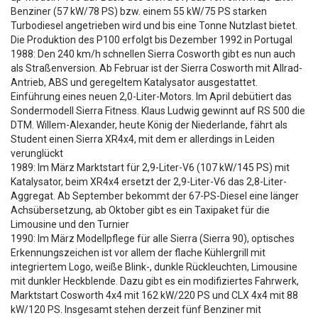
Benziner (57 kW/78 PS) bzw. einem 55 kW/75 PS starken
Turbodiesel angetrieben wird und bis eine Tonne Nutzlast bietet.
Die Produktion des P100 erfolgt bis Dezember 1992 in Portugal
1988: Den 240 km/h schnellen Sierra Cosworth gibt es nun auch
als Straßenversion. Ab Februar ist der Sierra Cosworth mit Allrad-
Antrieb, ABS und geregeltem Katalysator ausgestattet.
Einführung eines neuen 2,0-Liter-Motors. Im April debütiert das
Sondermodell Sierra Fitness. Klaus Ludwig gewinnt auf RS 500 die
DTM. Willem-Alexander, heute König der Niederlande, fährt als
Student einen Sierra XR4x4, mit dem er allerdings in Leiden
verunglückt
1989: Im März Marktstart für 2,9-Liter-V6 (107 kW/145 PS) mit
Katalysator, beim XR4x4 ersetzt der 2,9-Liter-V6 das 2,8-Liter-
Aggregat. Ab September bekommt der 67-PS-Diesel eine länger
Achsübersetzung, ab Oktober gibt es ein Taxipaket für die
Limousine und den Turnier
1990: Im März Modellpflege für alle Sierra (Sierra 90), optisches
Erkennungszeichen ist vor allem der flache Kühlergrill mit
integriertem Logo, weiße Blink-, dunkle Rückleuchten, Limousine
mit dunkler Heckblende. Dazu gibt es ein modifiziertes Fahrwerk,
Marktstart Cosworth 4x4 mit 162 kW/220 PS und CLX 4x4 mit 88
kW/120 PS. Insgesamt stehen derzeit fünf Benziner mit