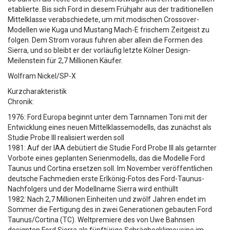
etablierte. Bis sich Ford in diesem Frühjahr aus der traditionellen
Mittelklasse verabschiedete, um mit modischen Crossover-
Modellen wie Kuga und Mustang Mach-E frischem Zeitgeist zu
folgen. Dem Strom voraus fuhren aber allein die Formen des
Sierra, und so bleibt er der vorläufig letzte Kölner Design-
Meilenstein für 2,7 Millionen Käufer.
Wolfram Nickel/SP-X
Kurzcharakteristik
Chronik:
1976: Ford Europa beginnt unter dem Tarnnamen Toni mit der
Entwicklung eines neuen Mittelklassemodells, das zunächst als
Studie Probe III realisiert werden soll
1981: Auf der IAA debütiert die Studie Ford Probe III als getarnter
Vorbote eines geplanten Serienmodells, das die Modelle Ford
Taunus und Cortina ersetzen soll. Im November veröffentlichen
deutsche Fachmedien erste Erlkönig-Fotos des Ford-Taunus-
Nachfolgers und der Modellname Sierra wird enthüllt
1982: Nach 2,7 Millionen Einheiten und zwölf Jahren endet im
Sommer die Fertigung des in zwei Generationen gebauten Ford
Taunus/Cortina (TC). Weltpremiere des von Uwe Bahnsen
designten Ford Sierra als fünftürige Schräghecklimousine im