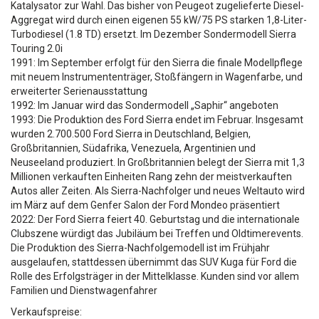
Katalysator zur Wahl. Das bisher von Peugeot zugelieferte Diesel-
Aggregat wird durch einen eigenen 55 kW/75 PS starken 1,8-Liter-
Turbodiesel (1.8 TD) ersetzt. Im Dezember Sondermodell Sierra
Touring 2.0i
1991: Im September erfolgt für den Sierra die finale Modellpflege
mit neuem Instrumententräger, Stoßfängern in Wagenfarbe, und
erweiterter Serienausstattung
1992: Im Januar wird das Sondermodell „Saphir“ angeboten
1993: Die Produktion des Ford Sierra endet im Februar. Insgesamt
wurden 2.700.500 Ford Sierra in Deutschland, Belgien,
Großbritannien, Südafrika, Venezuela, Argentinien und
Neuseeland produziert. In Großbritannien belegt der Sierra mit 1,3
Millionen verkauften Einheiten Rang zehn der meistverkauften
Autos aller Zeiten. Als Sierra-Nachfolger und neues Weltauto wird
im März auf dem Genfer Salon der Ford Mondeo präsentiert
2022: Der Ford Sierra feiert 40. Geburtstag und die internationale
Clubszene würdigt das Jubiläum bei Treffen und Oldtimerevents.
Die Produktion des Sierra-Nachfolgemodell ist im Frühjahr
ausgelaufen, stattdessen übernimmt das SUV Kuga für Ford die
Rolle des Erfolgsträger in der Mittelklasse. Kunden sind vor allem
Familien und Dienstwagenfahrer
Verkaufspreise: