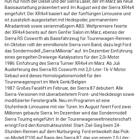
nun nur noch der Diesel und der Sierra Laser, der im März als neue
Basisaustattung präsentiert wird. Im August wird der Sierra XR4x4
eingeführt. Der XR4x4 basiert auf der fünftürigen Limousine und
ist zusätzlich ausgestattet mit Heckspoiler, permanentem
Allradantrieb sowie serienmäßigem ABS. Weltpremiere feierte
der XR4x4 bereits auf dem Genfer Salon im März, ebenso der
Sierra RS Cosworth als Basisfahrzeug für Tourenwagen-Rennen.
Im Oktober rollt der einmillionste Sierra vom Band, dazu legt Ford
das Sondermodell „Sierra Millionär“ auf. Im Dezember Einführung
eines geregelten Dreiwege-Katalysators für den 2,0i-Motor
1986: Einführung des Sierra Turnier XR4x4 im März. Ab Juli
Auslieferung des Sierra RS Cosworth mit 2,0-Liter-16-V-Motor.
Gebaut wird dieses Homologationsmodell für den
Tourenwagensport im Werk Genk/Belgien
1987: Großes Facelift im Februar, der Sierra 87 debütiert. Alle
Sierra-Versionen mit überarbeitetem Front- und Heckdesign sowie
modifizierter Fenstergrafik. Neu im Programm ist eine
Stufenheck-Limousine mit vier Türen. Im August feiert Ford zwei
Millionen gebaute Sierra. Im Dezember wird das Sondermodell
Sierra Touring eingeführt. In der Tourenwagenweltmeisterschaft
erringt Ford den Konstrukteurstitel. Start-Ziel-Sieg beim 24-
Stunden-Rennen auf dem Nürburgring. Ford entwickelt das Pick-
up-Modell P100 auf Basis des Sierra 87, das von einem 2,0-Liter-