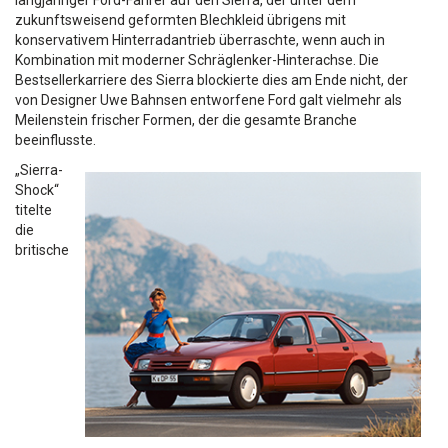
langjähriger Ford-Fahrer auf den Sierra, der unter dem
zukunftsweisend geformten Blechkleid übrigens mit
konservativem Hinterradantrieb überraschte, wenn auch in
Kombination mit moderner Schräglenker-Hinterachse. Die
Bestsellerkarriere des Sierra blockierte dies am Ende nicht, der
von Designer Uwe Bahnsen entworfene Ford galt vielmehr als
Meilenstein frischer Formen, der die gesamte Branche
beeinflusste.
„Sierra-
Shock“
titelte
die
britische