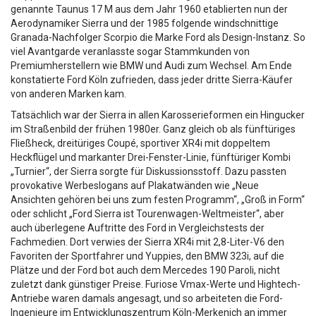
genannte Taunus 17 M aus dem Jahr 1960 etablierten nun der
Aerodynamiker Sierra und der 1985 folgende windschnittige
Granada-Nachfolger Scorpio die Marke Ford als Design-Instanz. So
viel Avantgarde veranlasste sogar Stammkunden von
Premiumherstellern wie BMW und Audi zum Wechsel. Am Ende
konstatierte Ford Köln zufrieden, dass jeder dritte Sierra-Käufer
von anderen Marken kam.
Tatsächlich war der Sierra in allen Karosserieformen ein Hingucker
im Straßenbild der frühen 1980er. Ganz gleich ob als fünftüriges
Fließheck, dreitüriges Coupé, sportiver XR4i mit doppeltem
Heckflügel und markanter Drei-Fenster-Linie, fünftüriger Kombi
„Turnier“, der Sierra sorgte für Diskussionsstoff. Dazu passten
provokative Werbeslogans auf Plakatwänden wie „Neue
Ansichten gehören bei uns zum festen Programm“, „Groß in Form“
oder schlicht „Ford Sierra ist Tourenwagen-Weltmeister“, aber
auch überlegene Auftritte des Ford in Vergleichstests der
Fachmedien. Dort verwies der Sierra XR4i mit 2,8-Liter-V6 den
Favoriten der Sportfahrer und Yuppies, den BMW 323i, auf die
Plätze und der Ford bot auch dem Mercedes 190 Paroli, nicht
zuletzt dank günstiger Preise. Furiose Vmax-Werte und Hightech-
Antriebe waren damals angesagt, und so arbeiteten die Ford-
Ingenieure im Entwicklungszentrum Köln-Merkenich an immer