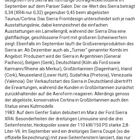
September auf dem Pariser Salon. Der cw-Wert des Sierra beträgt
0,34 (XR4i nur 0,32) gegenüber 0,45 beim abgelösten
Taunus/Cortina. Das Sierra-Frontdesign unterscheidet sich je nach
Ausstattungslinie, dabei kennzeichnet die einfachen
Ausstattungen ein Lamellengrill, während der Sierra Ghia eine
glattflächige, geschlossene Front mit größeren Scheinwerfern
zeigt. Ebenfalls im September läuft die Großserienproduktion des
Sierra an. Ab Dezember auch als „Turnier“ genannter Kombi im
Angebot. Produziert wird der Sierra in Argentinien (General
Pacheco), Belgien (Genk), Deutschland (Köln als Ford sowie
Karmann/Rheine als Merkur), Großbritannien (Dagenham), Irland
(Cork), Neuseeland (Lower Hutt), Südafrika (Pretoria), Venezuela
(Valencia). Der Verkaufsstart des Sierra in Deutschland übertrifft
die Erwartungen, während die Kunden in Großbritannien zunächst
zurückhaltender auf die Aeroform reagieren. Allerdings genoss
der abgelöste, konservative Cortina in Großbritannien auch den
Status eines Kultmodells
1983: Auf dem Genfer Salon debütiert im März der Ford Sierra
XR4i. Besonderheiten der dreitürigen Limousine sind die drei
Seitenfenster, Heckspoiler sowie der 110 kW/150 PS starke 2,8-
Liter-V6. Im September wird ein dreitüriges Sierra Coupé (so die
offizielle Bezeichnung) mit zwei Seitenfenstern lanciert, das nur