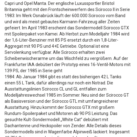
Capri und Opel Manta. Der englische Luxussportler Bristol
Britannia geht mit den Frontscheinwerfern des Scirocco II in Serie
1983: Im Werk Osnabrück läuft der 600.000 Scirocco vom Band
und wird als meist gebautes Karmann-Fahrzeug aller Zeiten
gefeiert. Im April 1983 erscheint das Sondermodell Scirocco GTX
mit Spoilerpaket von Kamei. Ab Herbst zum Modelljahr 1984 wird
der 1,6-Liter-Benziner mit 85 PS ersetzt durch ein 1,8-Liter-
Aggregat mit 90 PS und 4+E Getriebe. Optional ist eine
Servolenkung verfügbar. Alle Scirocco erhalten zwei
Scheibenwischerarme um das Wischfeld zu vergrößern. Auf der
Frankfurter IAA debütiert der Prototyp eines 16-Ventil-Motors mit
139 PS, der 1985 in Serie geht
1984: Ab Januar 1984 gibt es statt des bisherigen 42 L Tanks
einen 55 L Tank, dafür allerdings nur noch ein Notrad. Die
Ausstattungslinien Scirocco CL und GL entfallen zum
Modelljahreswechsel 1985 im Sommer. Neu sind der Scirocco GT
als Basisversion und der Scirocco GTL mit umfangreicherer
Ausstattung. Hinzu kommt der Scirocco GTX mit großem
Rundum-Spoilerpaket und Motoren ab 90 PS Leistung. Das
gesuchte Kult-Sondermodell „White Cat” debütiert mit
Dachantenne und Heckspoiler von Zender. Alle Details dieses
Sondermodells sind in Wagenfarbe Alpinweiß lackiert. Insgesamt