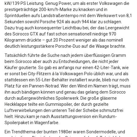
kW/139 PS Leistung. Genug Power, um als erster Volkswagen die
prestigeträchtige 200-km/h-Marke zu knacken und in
Sprintduellen aufs Landstraßentempo mit dem Werkswert von 8,1
Sekunden sowohl Porsche 924 als auch 944 klar zu schlagen.
Dazu trug auch konsequenter Leichtbau bei, der das Leergewicht
des Scirocco GTX auf fast schon sensationell niedrige 970
Kilogramm drückte – gut 20 Prozent weniger als das nominell
deutlich leistungsstärkere Porsche-Duo auf die Waage brachte.
Tatsächlich führte die Suche nach jedem überflüssigen Gramm
beim Scirocco aber auch zu Entscheidungen, die nicht jeder
Käufer goutierte. So gab es anfangs nur einen 42-Liter-Tank, wie
er sonst bei City-Flitzern á la Volkswagen Polo üblich war, und als
stattdessen ein 55-Liter-Behälter installiert wurde, blieb nur noch
Platz für ein Pannen-Notrad. Wer den Wind im Namen trägt, muss
ihn auch bändigen können und genau das gelang dem Scirocco
durch außergewöhnliches Spoilerwerk. Die große gläserne
Heckklappe teilte ein Gummispoiler, der durch gezielte
Luftverwirbelungen den unteren Teil der Scheibe schmutzfrei
hielt. Hinzu kam je nach Ausstattungsversion ein Rundum-
Spoilerpaket in Wagenfarbe.
Ein Trendthema der bunten 1980er waren Sondermodelle, und