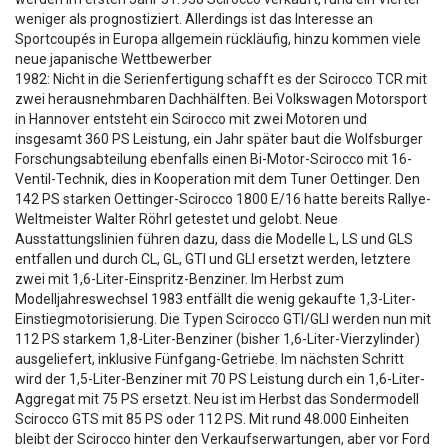
weniger als prognostiziert. Allerdings ist das Interesse an
Sportcoupés in Europa allgemein rückläufig, hinzu kommen viele
neue japanische Wettbewerber
1982: Nicht in die Serienfertigung schafft es der Scirocco TCR mit
zwei herausnehmbaren Dachhälften. Bei Volkswagen Motorsport
in Hannover entsteht ein Scirocco mit zwei Motoren und
insgesamt 360 PS Leistung, ein Jahr später baut die Wolfsburger
Forschungsabteilung ebenfalls einen Bi-Motor-Scirocco mit 16-
Ventil-Technik, dies in Kooperation mit dem Tuner Oettinger. Den
142 PS starken Oettinger-Scirocco 1800 E/16 hatte bereits Rallye-
Weltmeister Walter Röhrl getestet und gelobt. Neue
Ausstattungslinien führen dazu, dass die Modelle L, LS und GLS
entfallen und durch CL, GL, GTI und GLI ersetzt werden, letztere
zwei mit 1,6-Liter-Einspritz-Benziner. Im Herbst zum
Modelljahreswechsel 1983 entfällt die wenig gekaufte 1,3-Liter-
Einstiegmotorisierung. Die Typen Scirocco GTI/GLI werden nun mit
112 PS starkem 1,8-Liter-Benziner (bisher 1,6-Liter-Vierzylinder)
ausgeliefert, inklusive Fünfgang-Getriebe. Im nächsten Schritt
wird der 1,5-Liter-Benziner mit 70 PS Leistung durch ein 1,6-Liter-
Aggregat mit 75 PS ersetzt. Neu ist im Herbst das Sondermodell
Scirocco GTS mit 85 PS oder 112 PS. Mit rund 48.000 Einheiten
bleibt der Scirocco hinter den Verkaufserwartungen, aber vor Ford