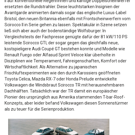
II auf konventionelle Regenrinnen und kantige Doppelscheinwerfer
ersetzten die Rundstrahler. Diese leuchtstarken Insignien der
Avantgarde animierten damals sogar das englische Luxus-Label
Bristol, den neuen Britannia ebenfalls mit Frontscheinwerfern vom
Scirocco II in Serie gehen zu lassen. Spektakulär in Szene setzen
ließ sich aber auch der bodenständige Wolfsburger. In
Vergleichstests der Fachpresse genügte dafür der 81 kW/110 PS
leistende Scirocco GTI, der sogar gegen das gleichfalls neue,
kostspieligere Audi Coupé GT bestehen konnte und Modelle wie
Renault Fuego oder Alfasud Sprint Veloce klar überholte in
Disziplinen wie Temperament, Fahreigenschaften, Komfort oder
Wirtschaftlichkeit. Als Alternative zu japanischen
Frischluftexperimenten wie den durch Karossiers geöffneten
Toyota Celica, Mazda RX-7 oder Honda Prelude entwickelte
Volkswagen die Windsbraut Scirocco TR mit herausnehmbaren
Dachhälften. Tatsächlich war der TR damit ein europäischer
Pionier des ursprünglich aus Amerika stammenden T-bar-Roof-
Konzepts, aber leider befand Volkswagen diesen Sonnenstürmer
als zu teuer für die Serienproduktion.