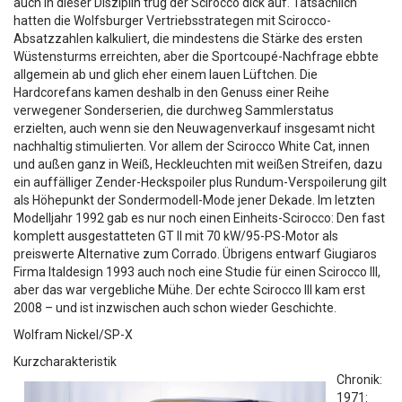
auch in dieser Disziplin trug der Scirocco dick auf. Tatsächlich
hatten die Wolfsburger Vertriebsstrategen mit Scirocco-
Absatzzahlen kalkuliert, die mindestens die Stärke des ersten
Wüstensturms erreichten, aber die Sportcoupé-Nachfrage ebbte
allgemein ab und glich eher einem lauen Lüftchen. Die
Hardcorefans kamen deshalb in den Genuss einer Reihe
verwegener Sonderserien, die durchweg Sammlerstatus
erzielten, auch wenn sie den Neuwagenverkauf insgesamt nicht
nachhaltig stimulierten. Vor allem der Scirocco White Cat, innen
und außen ganz in Weiß, Heckleuchten mit weißen Streifen, dazu
ein auffälliger Zender-Heckspoiler plus Rundum-Verspoilerung gilt
als Höhepunkt der Sondermodell-Mode jener Dekade. Im letzten
Modelljahr 1992 gab es nur noch einen Einheits-Scirocco: Den fast
komplett ausgestatteten GT II mit 70 kW/95-PS-Motor als
preiswerte Alternative zum Corrado. Übrigens entwarf Giugiaros
Firma Italdesign 1993 auch noch eine Studie für einen Scirocco III,
aber das war vergebliche Mühe. Der echte Scirocco III kam erst
2008 – und ist inzwischen auch schon wieder Geschichte.
Wolfram Nickel/SP-X
Kurzcharakteristik
Chronik:
1971: