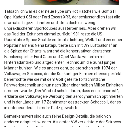
Tatsächlich war es der neue Hype um Hot Hatches wie Golf GTI,
Opel Kadett GSI oder Ford Escort XR3, der schlussendlich fast alle
dramatisch gezeichneten und stets doch ein wenig
unpraktischeren Sportcoupés aussterben ließ. Aber drehen wir
das Rad der Zeit noch einmal zurück: 1981 raste die US-
Raumfähre Space Shuttle erstmals Richtung Weltall und ein neuer
Popstar namens Nena katapultierte sich mit „99 Luftballons“ an
die Spitze der Charts, während die konservativen deutschen
Familiensportler Ford Capri und Opel Manta weiterhin mit
Hinterradantrieb und altgedienter Technik um die Gunst junger
Männer buhlten. Wie es anders geht, zeigte schon seit 1974 der
Volkswagen Scirocco, der die Kür kantiger Formen ebenso perfekt
beherrschte wie die mit dem Golf geteilte fortschrittliche
Fahrwerkstechnik und nun nach über einer halben Million Einheiten
erneuert wurde. „Der Wind ist schuld daran, dass er so schön ist“,
erklärte die Volkswagen-Werbung den aerodynamisch optimierten
und in der Länge um 17 Zentimeter gestreckten Scirocco II, der so
im Interieur deutlich mehr Platz gewährte.
Bemerkenswert sind auch feine Design-Details, die bald von
anderen adaptiert wurden: Als erster VW verzichtete der Scirocco