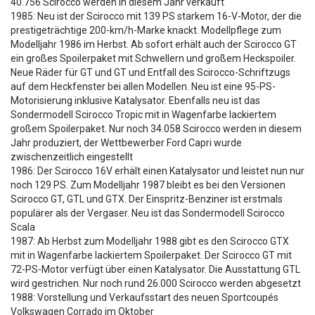
40.756 Scirocco werden in diesem Jahr verkauft
1985: Neu ist der Scirocco mit 139 PS starkem 16-V-Motor, der die
prestigeträchtige 200-km/h-Marke knackt. Modellpflege zum
Modelljahr 1986 im Herbst. Ab sofort erhält auch der Scirocco GT
ein großes Spoilerpaket mit Schwellern und großem Heckspoiler.
Neue Räder für GT und GT und Entfall des Scirocco-Schriftzugs
auf dem Heckfenster bei allen Modellen. Neu ist eine 95-PS-
Motorisierung inklusive Katalysator. Ebenfalls neu ist das
Sondermodell Scirocco Tropic mit in Wagenfarbe lackiertem
großem Spoilerpaket. Nur noch 34.058 Scirocco werden in diesem
Jahr produziert, der Wettbewerber Ford Capri wurde
zwischenzeitlich eingestellt
1986: Der Scirocco 16V erhält einen Katalysator und leistet nun nur
noch 129 PS. Zum Modelljahr 1987 bleibt es bei den Versionen
Scirocco GT, GTL und GTX. Der Einspritz-Benziner ist erstmals
populärer als der Vergaser. Neu ist das Sondermodell Scirocco
Scala
1987: Ab Herbst zum Modelljahr 1988 gibt es den Scirocco GTX
mit in Wagenfarbe lackiertem Spoilerpaket. Der Scirocco GT mit
72-PS-Motor verfügt über einen Katalysator. Die Ausstattung GTL
wird gestrichen. Nur noch rund 26.000 Scirocco werden abgesetzt
1988: Vorstellung und Verkaufsstart des neuen Sportcoupés
Volkswagen Corrado im Oktober