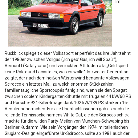
Im
Rückblick spiegelt dieser Volkssportler perfekt das irre Jahrzehnt
der 1980er zwischen Vollgas („Ich geb‘ Gas, ich will Spaß“),
Vernunft (Katalysator) und verrückten Attitüden à la „Geld spielt
keine Rolex und Lacoste es, was es wolle“. In zweiter Generation
zeigte, der nach dem heißen Wüstenwind benannte Volkswagen
Scirocco ein letztes Mal, zu welch enormen Stückzahlen
familientaugliche Sportcoupés fähig sind, wenn sie den Spagat
zwischen coolem Kindergarten-Shuttle mit frugalen 44 kW/60 PS
und Porsche-924-Killer-Image dank 102 kW/139 PS starkem 16-
Ventiler beherrschen. Für alle Unentschlossenen gab es noch die
rollende Tennissocke namens White Cat, die den Scirocco schick
machte für die wilden Party-Meilen von München-Schwabing bis
Berliner Kudamm. Wie sein Vorgänger, der 1974 im italienischen
Giugiaro-Design eingeführte Ur-Scirocco, sollte ab 1981 auch der