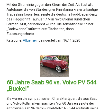
Mit der Stromlinie gegen den Strom der Zeit: Als fast alle
Autobauer die von Stardesigner Pininfarina kreierte kantige
Trapezlinie kopierten, zeigte die deutsche Ford-Dependenz
das Flaggschiff Taunus 17 M in revolutionär rundlichen
Formen. Mut, der belohnt wurde. Die sensationelle Kölner
„Badewanne“ stürmte erst Titelseiten, dann
Zulassungscharts.
Kategorie:
Allgemein
, eingestellt am 16.11.2020
60 Jahre Saab 96 vs. Volvo PV 544
„Buckel“
Sie waren die sympathischen Charaktertypen, die aus Saab
und Volvo Kultmarken machten: Vor 60 Jahren zeigte der
eiförmige Saab 96 dem Buckel-Volvo PV 544 erstmals seine