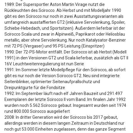
1989: Der Supersportler Aston Martin Virage nutzt die
Rückleuchten des Scirocco. Ab Herbst und mit Modelljahr 1990
gibt es den Scirocco nur noch in zwei Ausstattungsvarianten als
umfangreich ausstaffierten GT2 (inklusive Servolenkung, Spoiler,
Schiebe-Hebedach, und Sportsitzen). Außerdem lieferbar ist der
Scirocco Scala und zwar in Alpinweiß, Paprikarot oder Heliosblau
metallic, aber ohne Servolenkung. Nur noch Katalysator-Benziner
mit 72 PS (Vergaser) und 95 PS Leistung (Einspritzer)
1990: Der 72-PS-Motor entfällt. Der Scirocco ist ab Herbst (Modell
1991) in den Versionen GT2 und Scala lieferbar, zusätzlich als GT II
16V. Leuchtweitenregulierung ist nun Serie
1991: Im Sommer letzte Modellpflege für den Scirocco, ab sofort
gibt es nur noch die Version Scirocco GT2. Neu sind integrierte
Seitenblinker, optimierter Seitenaufprallschutz und
Dreipunktgurte für die Fondsitze
1992: Im September läuft nach elf Jahren Bauzeit und 291.497
Exemplaren der letzte Scirocco II vom Band. Im finalen Jahr 1992
wurden noch 5.562 Scirocco gebaut. Insgesamt wurden seit 1974
rund 800.000 Scirocco ausgeliefert
2008: In dritter Generation wird der Scirocco bis 2017 gebaut,
allerdings werden in diesem langen Zeitraum in Deutschland nur
noch gut 53.000 Einheiten zugelassen, denn das ganze Segment