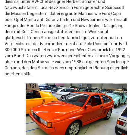
diesmal unter VW-Chefdesigner Herbert Schäfer und
Nachwuchstalent Luca Rezzonico in Form gebrachte Scirocco II
die Massen begeistern, dabei ergraute Machos wie Ford Capri
oder Opel Manta auf Distanz halten und Newcomern wie Renault
Fuego oder Honda Prelude die große Show stehlen. Das gelang
dem mit Golf-Genen ausgestatteten und im Windkanal
glattgeschliffenen Scirocco II erstaunlich gut, zumal er auch in
Vergleichstest der Fachmedien meist auf Pole Position fuhr. Fast
300.000 Scirocco II liefen im Karmann-Werk Osnabrück bis 1992
vom Band. Das waren zwar weniger Einheiten als beim Vorgänger,
aber rund drei Mal so viele wie vom 1988 aufgelegten Sportcoupé
Corrado, das den Scirocco nach ursprünglicher Planung eigentlich
beerben sollte.