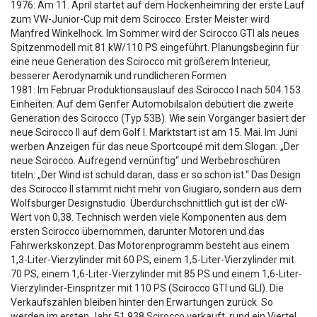
1976: Am 11. April startet auf dem Hockenheimring der erste Lauf
zum VW-Junior-Cup mit dem Scirocco. Erster Meister wird
Manfred Winkelhock. Im Sommer wird der Scirocco GTI als neues
Spitzenmodell mit 81 kW/110 PS eingeführt. Planungsbeginn für
eine neue Generation des Scirocco mit größerem Interieur,
besserer Aerodynamik und rundlicheren Formen
1981: Im Februar Produktionsauslauf des Scirocco I nach 504.153
Einheiten. Auf dem Genfer Automobilsalon debütiert die zweite
Generation des Scirocco (Typ 53B). Wie sein Vorgänger basiert der
neue Scirocco II auf dem Golf I. Marktstart ist am 15. Mai. Im Juni
werben Anzeigen für das neue Sportcoupé mit dem Slogan: „Der
neue Scirocco. Aufregend vernünftig“ und Werbebroschüren
titeln: „Der Wind ist schuld daran, dass er so schön ist.“ Das Design
des Scirocco II stammt nicht mehr von Giugiaro, sondern aus dem
Wolfsburger Designstudio. Überdurchschnittlich gut ist der cW-
Wert von 0,38. Technisch werden viele Komponenten aus dem
ersten Scirocco übernommen, darunter Motoren und das
Fahrwerkskonzept. Das Motorenprogramm besteht aus einem
1,3-Liter-Vierzylinder mit 60 PS, einem 1,5-Liter-Vierzylinder mit
70 PS, einem 1,6-Liter-Vierzylinder mit 85 PS und einem 1,6-Liter-
Vierzylinder-Einspritzer mit 110 PS (Scirocco GTI und GLI). Die
Verkaufszahlen bleiben hinter den Erwartungen zurück. So
werden im ersten Jahr 51.938 Scirocco verkauft, rund ein Viertel