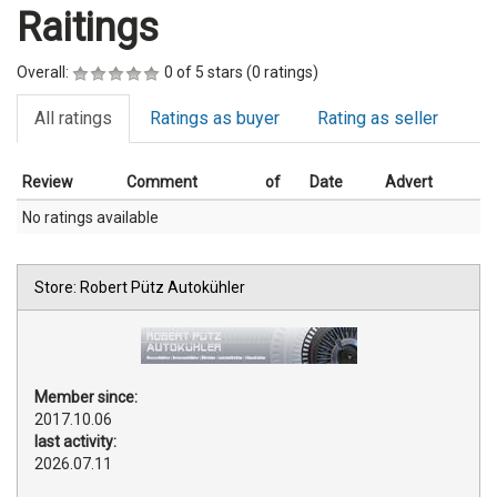
Raitings
Overall:
0 of 5 stars (0 ratings)
All ratings
Ratings as buyer
Rating as seller
Review
Comment
of
Date
Advert
No ratings available
Store: Robert Pütz Autokühler
Member since:
2017.10.06
last activity:
2026.07.11