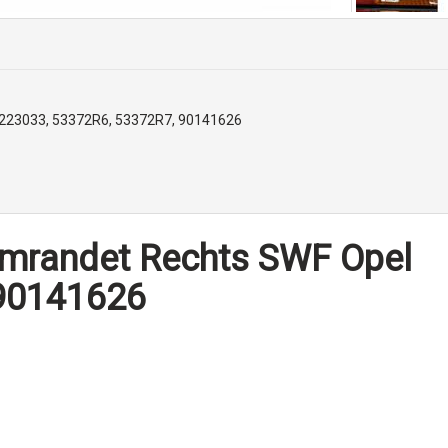
223033, 53372R6, 53372R7, 90141626
umrandet Rechts SWF Opel
90141626