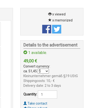
x viewed
x memorized
Details to the advertisement
1
available.
49,00
€
Convert currency:
ca.
51,45
Kleinunternehmer gemäß §19 UStG
Shippingcosts: 10,- €
Delivery date: 2 to 3 days
Quantity:
Take contact