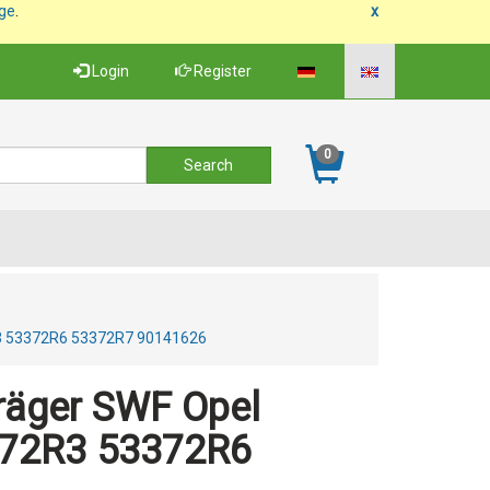
age
.
x
Login
Register
0
R3 53372R6 53372R7 90141626
räger SWF Opel
372R3 53372R6