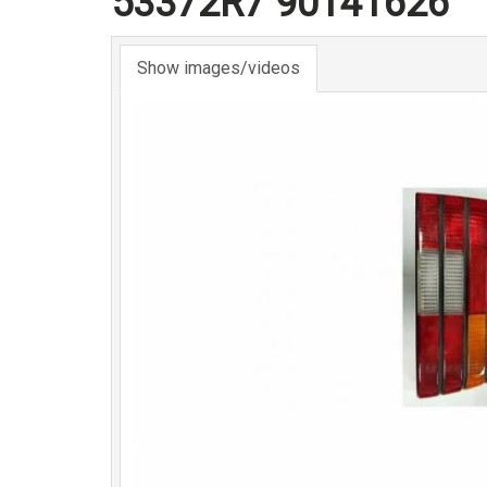
53372R7 90141626
Show images/videos