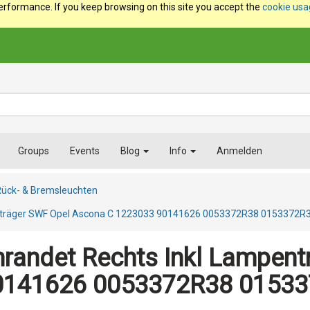
erformance. If you keep browsing on this site you accept the
cookie us
Groups
Events
Blog
Info
Anmelden
Rück- & Bremsleuchten
enträger SWF Opel Ascona C 1223033 90141626 0053372R38 0153372
randet Rechts Inkl Lampent
0141626 0053372R38 0153