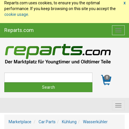
Reparts.com uses cookies, to ensure you the optimal
x
performance. If you keep browsing on this site you accept the
cookie usage
.
Reparts.com
Toggl
navig
Suche
0
Toggl
navig
Marketplace
Car Parts
Kühlung
Wasserkühler