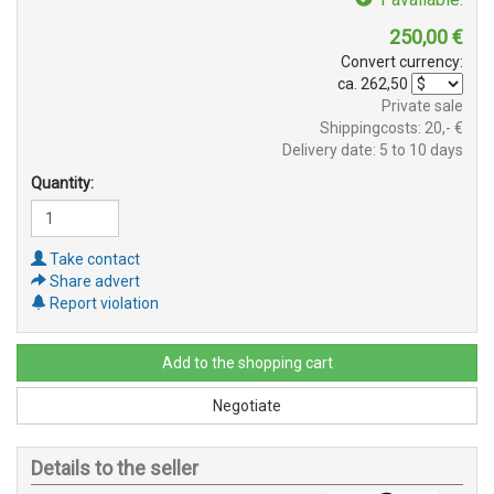
250,00
€
Convert currency:
ca.
262,50
Private sale
Shippingcosts: 20,- €
Delivery date: 5 to 10 days
Quantity:
Take contact
Share advert
Report violation
Add to the shopping cart
Negotiate
Details to the seller