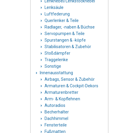
Lenkhebel/Lenkstockhebel
Lenksäule
Luftfederung
Querlenker & Teile
Radlager, -naben & Büchse
Servopumpen & Teile
Spurstangen & -köpfe
Stabilisatoren & Zubehör
Stoßdämpfer
Traggelenke
Sonstige
Innenausstattung
Airbags, Sensor & Zubehör
Armaturen & Cockpit-Dekors
Armaturenbretter
Arm- & Kopflehnen
Autoradios
Becherhalter
Dachhimmel
Fensterteile
Fußmatten