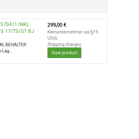
570411 INKL
299,00
€
S 17/TS/GT BJ
Kleinunternehmer via §19
UStG
Shipping charges
NKL BEHÄLTER
nn Lag…
View product