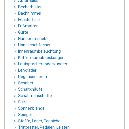
Autoradios
Becherhalter
Dachhimmel
Fensterteile
Fußmatten
Gurte
Handbremshebel
Handschuhfächer
Innenraumbeleuchtung
Kofferraumabdeckungen
Lautsprecherabdeckungen
Lenkräder
Regensensoren
Schalter
Schaltknäufe
Schaltmanschette
Sitze
Sonnenblende
Spiegel
Stoffe, Leder, Teppiche
Trittbretter, Pedalen, Leisten