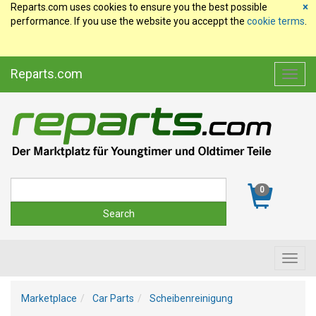
Reparts.com uses cookies to ensure you the best possible
×
performance. If you use the website you acceppt the
cookie terms
.
Reparts.com
Toggl
navig
Suche
0
Toggl
navig
Marketplace
Car Parts
Scheibenreinigung