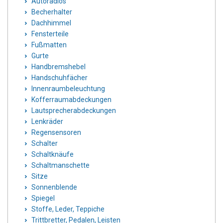
Autoradios
Becherhalter
Dachhimmel
Fensterteile
Fußmatten
Gurte
Handbremshebel
Handschuhfächer
Innenraumbeleuchtung
Kofferraumabdeckungen
Lautsprecherabdeckungen
Lenkräder
Regensensoren
Schalter
Schaltknäufe
Schaltmanschette
Sitze
Sonnenblende
Spiegel
Stoffe, Leder, Teppiche
Trittbretter, Pedalen, Leisten