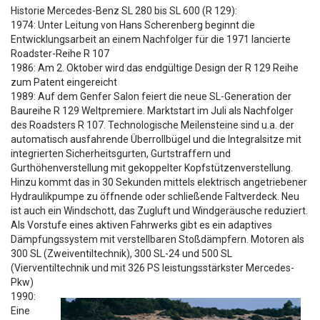
Historie Mercedes-Benz SL 280 bis SL 600 (R 129):
1974: Unter Leitung von Hans Scherenberg beginnt die
Entwicklungsarbeit an einem Nachfolger für die 1971 lancierte
Roadster-Reihe R 107
1986: Am 2. Oktober wird das endgültige Design der R 129 Reihe
zum Patent eingereicht
1989: Auf dem Genfer Salon feiert die neue SL-Generation der
Baureihe R 129 Weltpremiere. Marktstart im Juli als Nachfolger
des Roadsters R 107. Technologische Meilensteine sind u.a. der
automatisch ausfahrende Überrollbügel und die Integralsitze mit
integrierten Sicherheitsgurten, Gurtstraffern und
Gurthöhenverstellung mit gekoppelter Kopfstützenverstellung.
Hinzu kommt das in 30 Sekunden mittels elektrisch angetriebener
Hydraulikpumpe zu öffnende oder schließende Faltverdeck. Neu
ist auch ein Windschott, das Zugluft und Windgeräusche reduziert.
Als Vorstufe eines aktiven Fahrwerks gibt es ein adaptives
Dämpfungssystem mit verstellbaren Stoßdämpfern. Motoren als
300 SL (Zweiventiltechnik), 300 SL-24 und 500 SL
(Vierventiltechnik und mit 326 PS leistungsstärkster Mercedes-
Pkw)
1990:
Eine