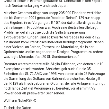
Großteil dieser in Bremen gebauten SL-Generation in den Export
nach Nordamerika ging – und nach Japan.
Mit einer Gesamtauflage von knapp 205.000 Einheiten verfehlte
die bis Sommer 2001 gebaute Roadster-Reihe R 129 nur knapp
das Ergebnis ihres Vorgängers R 107, der dafür allerdings sechs
Jahre länger in Produktion war. Auch eine Bestsellerrolle birgt
Probleme, gefährdet sie doch die Selbstinszenierung
extrovertierter Kunden. Und so kreierte Mercedes für den R 129
ein damals konkurrenzloses Individualisierungsprogramm. Neben
einer Vielzahl an Farben, Formen und Materialien, die in der
Optionenliste und im sogenannten Designo-Programm zu ordern
war, legte Mercedes fast 20 SL-Sonderserien auf.
Darunter waren mehrere Mille-Miglia-Editionen, von denen nur 10
Exemplare verteilt wurden. Ähnliches galt auch für die 35
Einheiten des SL 72 AMG von 1995, von denen allein 25 Fahrzeuge
die Sammlung des Sultans von Bahrein bereicherten. Heute gilt
der R 129 als frisch geborener Oldtimer, der alle Anlagen mitbringt,
noch lange Zeit viel Vergnügen zu bereiten, vor allem mit V8-
Power oder als preiswerter Sechsender.
Wolfram Nickel/SP-X
Technische Daten