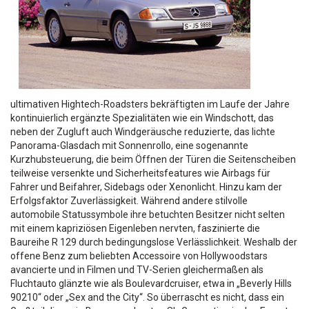
ultimativen Hightech-Roadsters bekräftigten im Laufe der Jahre
kontinuierlich ergänzte Spezialitäten wie ein Windschott, das
neben der Zugluft auch Windgeräusche reduzierte, das lichte
Panorama-Glasdach mit Sonnenrollo, eine sogenannte
Kurzhubsteuerung, die beim Öffnen der Türen die Seitenscheiben
teilweise versenkte und Sicherheitsfeatures wie Airbags für
Fahrer und Beifahrer, Sidebags oder Xenonlicht. Hinzu kam der
Erfolgsfaktor Zuverlässigkeit. Während andere stilvolle
automobile Statussymbole ihre betuchten Besitzer nicht selten
mit einem kapriziösen Eigenleben nervten, faszinierte die
Baureihe R 129 durch bedingungslose Verlässlichkeit. Weshalb der
offene Benz zum beliebten Accessoire von Hollywoodstars
avancierte und in Filmen und TV-Serien gleichermaßen als
Fluchtauto glänzte wie als Boulevardcruiser, etwa in „Beverly Hills
90210“ oder „Sex and the City“. So überrascht es nicht, dass ein