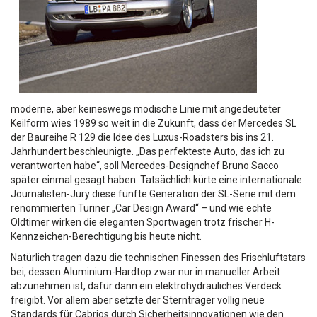
moderne, aber keineswegs modische Linie mit angedeuteter
Keilform wies 1989 so weit in die Zukunft, dass der Mercedes SL
der Baureihe R 129 die Idee des Luxus-Roadsters bis ins 21.
Jahrhundert beschleunigte. „Das perfekteste Auto, das ich zu
verantworten habe“, soll Mercedes-Designchef Bruno Sacco
später einmal gesagt haben. Tatsächlich kürte eine internationale
Journalisten-Jury diese fünfte Generation der SL-Serie mit dem
renommierten Turiner „Car Design Award“ – und wie echte
Oldtimer wirken die eleganten Sportwagen trotz frischer H-
Kennzeichen-Berechtigung bis heute nicht.
Natürlich tragen dazu die technischen Finessen des Frischluftstars
bei, dessen Aluminium-Hardtop zwar nur in manueller Arbeit
abzunehmen ist, dafür dann ein elektrohydrauliches Verdeck
freigibt. Vor allem aber setzte der Sternträger völlig neue
Standards für Cabrios durch Sicherheitsinnovationen wie den