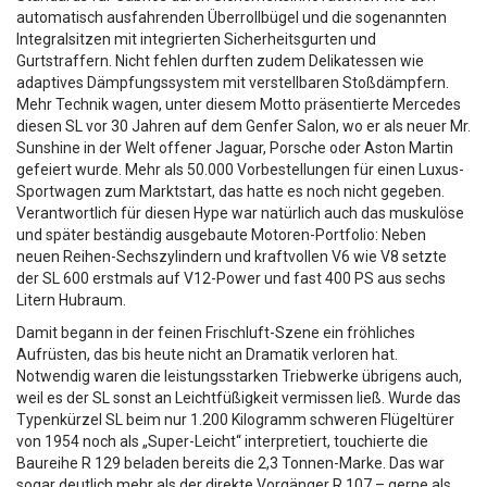
automatisch ausfahrenden Überrollbügel und die sogenannten
Integralsitzen mit integrierten Sicherheitsgurten und
Gurtstraffern. Nicht fehlen durften zudem Delikatessen wie
adaptives Dämpfungssystem mit verstellbaren Stoßdämpfern.
Mehr Technik wagen, unter diesem Motto präsentierte Mercedes
diesen SL vor 30 Jahren auf dem Genfer Salon, wo er als neuer Mr.
Sunshine in der Welt offener Jaguar, Porsche oder Aston Martin
gefeiert wurde. Mehr als 50.000 Vorbestellungen für einen Luxus-
Sportwagen zum Marktstart, das hatte es noch nicht gegeben.
Verantwortlich für diesen Hype war natürlich auch das muskulöse
und später beständig ausgebaute Motoren-Portfolio: Neben
neuen Reihen-Sechszylindern und kraftvollen V6 wie V8 setzte
der SL 600 erstmals auf V12-Power und fast 400 PS aus sechs
Litern Hubraum.
Damit begann in der feinen Frischluft-Szene ein fröhliches
Aufrüsten, das bis heute nicht an Dramatik verloren hat.
Notwendig waren die leistungsstarken Triebwerke übrigens auch,
weil es der SL sonst an Leichtfüßigkeit vermissen ließ. Wurde das
Typenkürzel SL beim nur 1.200 Kilogramm schweren Flügeltürer
von 1954 noch als „Super-Leicht“ interpretiert, touchierte die
Baureihe R 129 beladen bereits die 2,3 Tonnen-Marke. Das war
sogar deutlich mehr als der direkte Vorgänger R 107 – gerne als