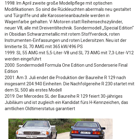
1998: Im April zweite große Modellpflege mit optischen
Modifikationen. So sind die Rückleuchten abermals neu gestaltet
und Türgriffe und alle Karosserieanbauteile werden in
Wagenfarbe gehalten. V-Motoren statt Reihensechszylinder,
neuer V8, alle mit Dreiventiltechnik. Sondermodell „Special Edition“
in Obsidian Schwarzmetallic mit rotem Stoffverdeck, roten
Instrumenten-Einfassungen und roten Ledersitzen. Neu ist der
limitierte SL 70 AMG mit 365 kW/496 PS
1999: SL 55 AMG mit 5,5-Liter-V8 und SL 73 AMG mit 7,3-Liter-V12
werden eingeführt
2000: Sondermodell Formula One Edition und Sonderserie Final
Edition
2001: Am 3. Juli endet die Produktion der Baureihe R 129 nach
insgesamt 204.940 Einheiten. Die Nachfolgereihe R 230 startet mit
dem SL 500 als erstes Modell
2019: Der Mercedes SL der Baureihe R 129 feiert 30-jähriges
Jubiläum und ist zugleich ein Kandidat fürs H-Kennzeichen, das
amtlichen Oldtimerstatus garantiert