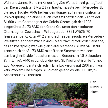
Während James Bond im Kinoerfolg „Die Welt ist nicht genug“ auf
den Dienstroadster BMW Z8 vertraute, musste beim Mercedes SL
die neue Tochter AMG helfen, den Hunger auf einen signifikanten
PS-Vorsprung und einen Hauch Protz zu befriedigen. Zählte der
SL 600 zum Champagner der Cabrio-Szene, gab der 1998
eingeführte SL 73 AMG den Grand Cru unter den kostbaren
Champagner-Gewächsen. Will sagen, der 385 kW/525 PS
freisetzende 7,3-Liter-V12 stand nicht in den regulären Mercedes-
Preislisten, sondern war ein AMG-Manufakturprodukt in Kleinserie,
das so kostspielig war wie gleich drei Mercedes SL mit V6. Dafür
konnte sich der SL 73 AMG mit offenen Supercars wie dem
Lamborghini Diablo Roadster messen. Bei seinem 4,8-Sekunden-
Sprinter ließ AMG sogar über die viele SL-Käufer störende Tempo-
250-Abregelung mit sich reden. Eine Lockerung auf 280 km/h war
kein Problem und einigen SL-Piloten gelang es, die 300-km/h-
Schallmauer zu knacken.
Den
Nimbus
eines