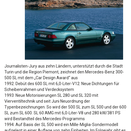
Journalisten-Jury aus zehn Ländern, unterstützt durch die Stadt
Turin und die Region Piemont, zeichnet den Mercedes-Benz 300-
500 SL mit dem „Car Design Award“ aus
1992: Debüt des 600 SL mit 6,0-Liter-V12. Neue Dichtungen für
Scheibenrahmen und Verdecksystem
1993: Neue Motorisierungen SL 280 und SL 320 mit
Vierventiltechnik und seit Juni Neuordnung der
Typenbezeichnungen. So wird der 500 SL zum SL 500 und der 600
SL zum SL 600. SL 60 AMG mit 6,0-Liter-V8 und 280 kW/381 PS
wird Bestandteil des Mercedes-Programms
1994: Auf Basis der SL 500 wird ein Mille-Miglia-Sondermodell
aufgelegt in einer Auflage von zehn Einheiten. Im Folgejahr gibt es