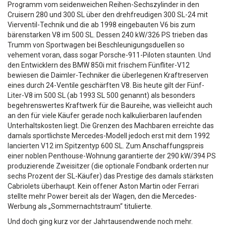
Programm vom seidenweichen Reihen-Sechszylinder in den
Cruisern 280 und 300 SL über den drehfreudigen 300 SL-24 mit
Vierventil-Technik und die ab 1998 eingebauten V6 bis zum
bärenstarken V8 im 500 SL. Dessen 240 kW/326 PS trieben das
Trumm von Sportwagen bei Beschleunigungsduellen so
vehement voran, dass sogar Porsche-911-Piloten staunten. Und
den Entwicklern des BMW 850i mit frischem Fünfliter-V12
bewiesen die Daimler-Techniker die überlegenen Kraftreserven
eines durch 24-Ventile geschärften V8. Bis heute gilt der Fünf-
Liter-V8 im 500 SL (ab 1993 SL 500 genannt) als besonders
begehrenswertes Kraftwerk für die Baureihe, was vielleicht auch
an den für viele Käufer gerade noch kalkulierbaren laufenden
Unterhaltskosten liegt. Die Grenzen des Machbaren erreichte das
damals sportlichste Mercedes-Modell jedoch erst mit dem 1992
lancierten V12 im Spitzentyp 600 SL. Zum Anschaffungspreis
einer noblen Penthouse-Wohnung garantierte der 290 kW/394 PS
produzierende Zweisitzer (die optionale Fondbank orderten nur
sechs Prozent der SL-Käufer) das Prestige des damals stärksten
Cabriolets überhaupt. Kein offener Aston Martin oder Ferrari
stellte mehr Power bereit als der Wagen, den die Mercedes-
Werbung als „Sommernachtstraum“ titulierte.
Und doch ging kurz vor der Jahrtausendwende noch mehr.