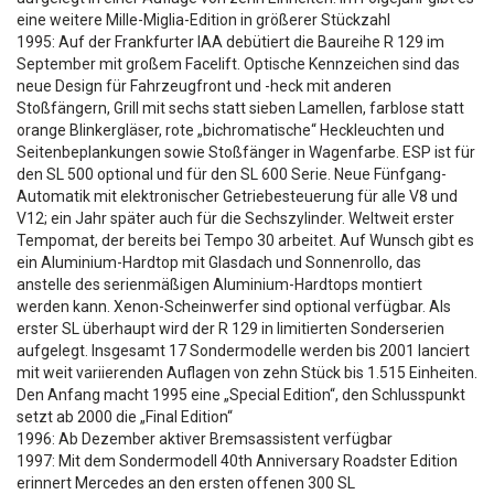
eine weitere Mille-Miglia-Edition in größerer Stückzahl
1995: Auf der Frankfurter IAA debütiert die Baureihe R 129 im
September mit großem Facelift. Optische Kennzeichen sind das
neue Design für Fahrzeugfront und -heck mit anderen
Stoßfängern, Grill mit sechs statt sieben Lamellen, farblose statt
orange Blinkergläser, rote „bichromatische“ Heckleuchten und
Seitenbeplankungen sowie Stoßfänger in Wagenfarbe. ESP ist für
den SL 500 optional und für den SL 600 Serie. Neue Fünfgang-
Automatik mit elektronischer Getriebesteuerung für alle V8 und
V12; ein Jahr später auch für die Sechszylinder. Weltweit erster
Tempomat, der bereits bei Tempo 30 arbeitet. Auf Wunsch gibt es
ein Aluminium-Hardtop mit Glasdach und Sonnenrollo, das
anstelle des serienmäßigen Aluminium-Hardtops montiert
werden kann. Xenon-Scheinwerfer sind optional verfügbar. Als
erster SL überhaupt wird der R 129 in limitierten Sonderserien
aufgelegt. Insgesamt 17 Sondermodelle werden bis 2001 lanciert
mit weit variierenden Auflagen von zehn Stück bis 1.515 Einheiten.
Den Anfang macht 1995 eine „Special Edition“, den Schlusspunkt
setzt ab 2000 die „Final Edition“
1996: Ab Dezember aktiver Bremsassistent verfügbar
1997: Mit dem Sondermodell 40th Anniversary Roadster Edition
erinnert Mercedes an den ersten offenen 300 SL