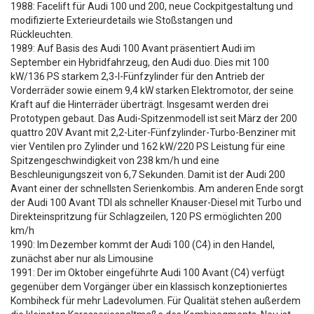
1988: Facelift für Audi 100 und 200, neue Cockpitgestaltung und
modifizierte Exterieurdetails wie Stoßstangen und
Rückleuchten.
1989: Auf Basis des Audi 100 Avant präsentiert Audi im
September ein Hybridfahrzeug, den Audi duo. Dies mit 100
kW/136 PS starkem 2,3-l-Fünfzylinder für den Antrieb der
Vorderräder sowie einem 9,4 kW starken Elektromotor, der seine
Kraft auf die Hinterräder überträgt. Insgesamt werden drei
Prototypen gebaut. Das Audi-Spitzenmodell ist seit März der 200
quattro 20V Avant mit 2,2-Liter-Fünfzylinder-Turbo-Benziner mit
vier Ventilen pro Zylinder und 162 kW/220 PS Leistung für eine
Spitzengeschwindigkeit von 238 km/h und eine
Beschleunigungszeit von 6,7 Sekunden. Damit ist der Audi 200
Avant einer der schnellsten Serienkombis. Am anderen Ende sorgt
der Audi 100 Avant TDI als schneller Knauser-Diesel mit Turbo und
Direkteinspritzung für Schlagzeilen, 120 PS ermöglichten 200
km/h
1990: Im Dezember kommt der Audi 100 (C4) in den Handel,
zunächst aber nur als Limousine
1991: Der im Oktober eingeführte Audi 100 Avant (C4) verfügt
gegenüber dem Vorgänger über ein klassisch konzeptioniertes
Kombiheck für mehr Ladevolumen. Für Qualität stehen außerdem