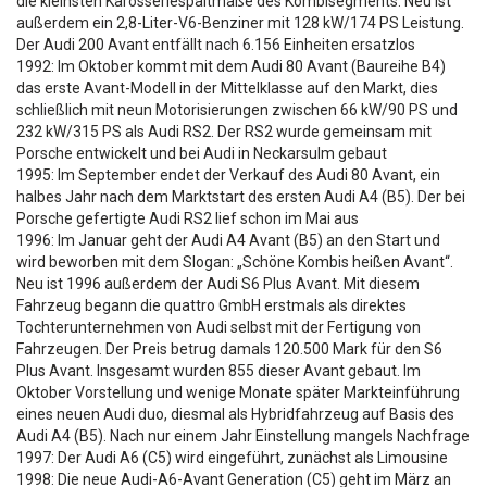
die kleinsten Karosseriespaltmaße des Kombisegments. Neu ist
außerdem ein 2,8-Liter-V6-Benziner mit 128 kW/174 PS Leistung.
Der Audi 200 Avant entfällt nach 6.156 Einheiten ersatzlos
1992: Im Oktober kommt mit dem Audi 80 Avant (Baureihe B4)
das erste Avant-Modell in der Mittelklasse auf den Markt, dies
schließlich mit neun Motorisierungen zwischen 66 kW/90 PS und
232 kW/315 PS als Audi RS2. Der RS2 wurde gemeinsam mit
Porsche entwickelt und bei Audi in Neckarsulm gebaut
1995: Im September endet der Verkauf des Audi 80 Avant, ein
halbes Jahr nach dem Marktstart des ersten Audi A4 (B5). Der bei
Porsche gefertigte Audi RS2 lief schon im Mai aus
1996: Im Januar geht der Audi A4 Avant (B5) an den Start und
wird beworben mit dem Slogan: „Schöne Kombis heißen Avant“.
Neu ist 1996 außerdem der Audi S6 Plus Avant. Mit diesem
Fahrzeug begann die quattro GmbH erstmals als direktes
Tochterunternehmen von Audi selbst mit der Fertigung von
Fahrzeugen. Der Preis betrug damals 120.500 Mark für den S6
Plus Avant. Insgesamt wurden 855 dieser Avant gebaut. Im
Oktober Vorstellung und wenige Monate später Markteinführung
eines neuen Audi duo, diesmal als Hybridfahrzeug auf Basis des
Audi A4 (B5). Nach nur einem Jahr Einstellung mangels Nachfrage
1997: Der Audi A6 (C5) wird eingeführt, zunächst als Limousine
1998: Die neue Audi-A6-Avant Generation (C5) geht im März an