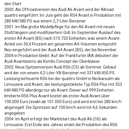
den Start
2000: Als Offroadversion des Audi A6 Avant wird der Allroad
quattro eingeführt. Im Juni geht der RS4 Avant in Produktion mit
280 kW/380 PS aus einem 2,7-Liter-Benziner
2001: Im Mai große Modellpflege für den A6 Avant mit neuen
Stoßfängern und modifiziertem Grill. Im September Auslauf des
ersten A4 Avant (B5) nach 510.720 Einheiten, was einem Avant-
Anteil von 30,4 Prozent am gesamten A4-Volumen entspricht.
Neu eingeführt wird der Audi A4 Avant (B5), der bis November
2004 in Produktion bleibt. Auf der Frankfurter IAA debütiert der
Audi Avantissimo als Kombi-Concept der Oberklasse
2002: Neue Spitzenversion Audi RS6 (C5) ab Sommer. Gebaut
wird der von einem 4,2-Liter-V8-Benziner mit 331 kW/450 PS
Leistung befeuerte RS6 bei der quattro GmbH in Neckarsulm als
Limousine und Avant, der leistungsstärkste Typ RS6 Plus mit 353
kW/480 PS allerdings nur als Avant. Dieser auf 999 Einheiten
limitierte RS6 Plus Avant kostet als erster Audi Avant über
100.000 Euro (exakt ab 101.050 Euro) und wird erst bei 280 km/h
abgeregelt. Die Sprintzeit auf 100 km/h wird mit 4,6 Sekunden
angegeben
2004: Im April erfolgt der Marktstart des Audi A6 (C6) als
Limousine. Erst Ende des Jahres endet die Produktion des RS6