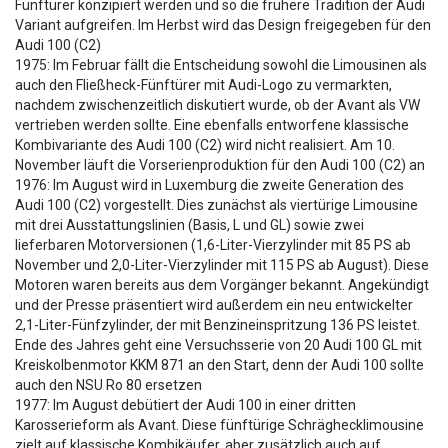
Fünftürer konzipiert werden und so die frühere Tradition der Audi
Variant aufgreifen. Im Herbst wird das Design freigegeben für den
Audi 100 (C2)
1975: Im Februar fällt die Entscheidung sowohl die Limousinen als
auch den Fließheck-Fünftürer mit Audi-Logo zu vermarkten,
nachdem zwischenzeitlich diskutiert wurde, ob der Avant als VW
vertrieben werden sollte. Eine ebenfalls entworfene klassische
Kombivariante des Audi 100 (C2) wird nicht realisiert. Am 10.
November läuft die Vorserienproduktion für den Audi 100 (C2) an
1976: Im August wird in Luxemburg die zweite Generation des
Audi 100 (C2) vorgestellt. Dies zunächst als viertürige Limousine
mit drei Ausstattungslinien (Basis, L und GL) sowie zwei
lieferbaren Motorversionen (1,6-Liter-Vierzylinder mit 85 PS ab
November und 2,0-Liter-Vierzylinder mit 115 PS ab August). Diese
Motoren waren bereits aus dem Vorgänger bekannt. Angekündigt
und der Presse präsentiert wird außerdem ein neu entwickelter
2,1-Liter-Fünfzylinder, der mit Benzineinspritzung 136 PS leistet.
Ende des Jahres geht eine Versuchsserie von 20 Audi 100 GL mit
Kreiskolbenmotor KKM 871 an den Start, denn der Audi 100 sollte
auch den NSU Ro 80 ersetzen
1977: Im August debütiert der Audi 100 in einer dritten
Karosserieform als Avant. Diese fünftürige Schräghecklimousine
zielt auf klassische Kombikäufer, aber zusätzlich auch auf