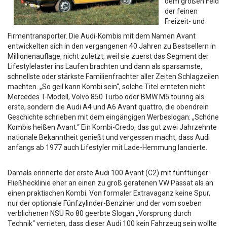
dem großen Feld
der feinen
Freizeit- und
Firmentransporter. Die Audi-Kombis mit dem Namen Avant
entwickelten sich in den vergangenen 40 Jahren zu Bestsellern in
Millionenauflage, nicht zuletzt, weil sie zuerst das Segment der
Lifestylelaster ins Laufen brachten und dann als sparsamste,
schnellste oder stärkste Familienfrachter aller Zeiten Schlagzeilen
machten. „So geil kann Kombi sein“, solche Titel ernteten nicht
Mercedes T-Modell, Volvo 850 Turbo oder BMW M5 touring als
erste, sondern die Audi A4 und A6 Avant quattro, die obendrein
Geschichte schrieben mit dem eingängigen Werbeslogan: „Schöne
Kombis heißen Avant.“ Ein Kombi-Credo, das gut zwei Jahrzehnte
nationale Bekanntheit genießt und vergessen macht, dass Audi
anfangs ab 1977 auch Lifestyler mit Lade-Hemmung lancierte.
Damals erinnerte der erste Audi 100 Avant (C2) mit fünftüriger
Fließhecklinie eher an einen zu groß geratenen VW Passat als an
einen praktischen Kombi. Von formaler Extravaganz keine Spur,
nur der optionale Fünfzylinder-Benziner und der vom soeben
verblichenen NSU Ro 80 geerbte Slogan „Vorsprung durch
Technik“ verrieten, dass dieser Audi 100 kein Fahrzeug sein wollte