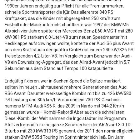
1990er Jahren endgültig zur Pflicht für alle Premiummarken,
schnelle Sporttransporter die Kür. Das allererste 340 PS
Kraftpaket, das die Kinder mit abgeregelten 250 km/h zum
Fußball oder Musikunterricht chauffierte war 1992 der BMW M5.
Als sich vier Jahre später der Mercedes-Benz E60 AMG T mit 280
kW/381 PS starkem 6,0-Liter-V8 zum neuen Speedmaster mit
Heckklappe aufschwingen wollte, konterte der Audi S6 plus Avant
aus dem Kraftstudio der quattro GmbH mit einem 240 kW/326 PS
freisetzenden 4,2-Liter-V8. Im Vergleich zum Benz war der Audi-
V8 ein Downsizing-Aggregat, das den Allrad-Avant jedoch in 5,7
Sekunden aus dem Stand auf Tempo 100 katapultierte.
Endgültig fixieren, wer in Sachen Speed die Spitze markiert,
sollten im neuen Jahrtausend mehrere Generationen des Audi
RS6 Avant. Darunter werksseitige Kombis mit bis zu 426 kW/580
PS Leistung und 305 km/h Vmax und ein 730-PS-Geschoss
namens MTM-Audi RS6 R, das 2009 in Nardo mit 344,2 Km/h
gemessen wurde – Kombi-Rekord! Aber auch die schnellsten
Diesel-Kombi der Welt nahmen die Ingolstädter ins Programm.
Stellvertretend für eine ganze Serie sei hier der A6 Avant 3.0 TDI
Biturbo mit 230 kW/313 PS genannt, der 2011 den nominell gleich
starken BMW 535d Touring im Sprint hinter sich ließ. Ein Jahr