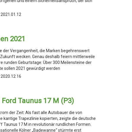
rtgenen und einem Sicherheitsanspruch, der sich
 2021.01.12
äen 2021
e der Vergangenheit, die Marken begehrenswert
Zukunft wecken. Genau deshalb feiern mittlerweile
hre runden Geburtstage: Über 300 Meilensteine der
hte sollen 2021 gewürdigt werden
 2020.12.16
e Ford Taunus 17 M (P3)
rom der Zeit: Als fast alle Autobauer die von
te kantige Trapezlinie kopierten, zeigte die deutsche
f Taunus 17 M in revolutionär rundlichen Formen.
nsationelle Kölner „Badewanne“ stürmte erst