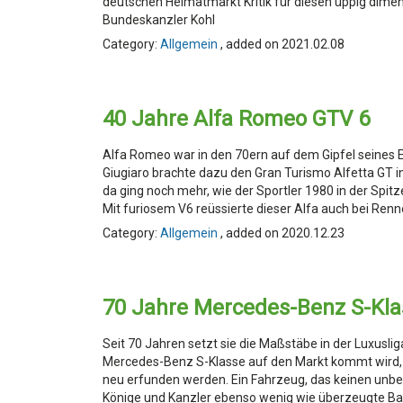
deutschen Heimatmarkt Kritik für diesen üppig dime
Bundeskanzler Kohl
Category:
Allgemein
, added on 2021.02.08
40 Jahre Alfa Romeo GTV 6
Alfa Romeo war in den 70ern auf dem Gipfel seines 
Giugiaro brachte dazu den Gran Turismo Alfetta GT i
da ging noch mehr, wie der Sportler 1980 in der Spit
Mit furiosem V6 reüssierte dieser Alfa auch bei Ren
Category:
Allgemein
, added on 2020.12.23
70 Jahre Mercedes-Benz S-Kla
Seit 70 Jahren setzt sie die Maßstäbe in der Luxuslig
Mercedes-Benz S-Klasse auf den Markt kommt wird, s
neu erfunden werden. Ein Fahrzeug, das keinen unber
Könige und Kanzler ebenso wenig wie überzeugte B