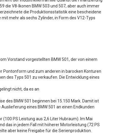
ment der Industriellenfamilie Quandt die Finanzierung
959 die V8-Ikonen BMW 503 und 507, aber auch immer
rzeichnete die Produktionsstatistik eine bescheidene
 mit mehr als sechs Zylinder, in Form des V12-Typs
vom Vorstand vorgestellten BMW 501, der von einem
rner Pontonform und zum anderen in barocken Konturen
inen des Typs 501 zu verkaufen. Die Entwicklung eines
lingt nicht, da es an
ise des BMW 501 beginnen bei 15.150 Mark. Damit ist
te Auslieferung eines BMW 501 an einen Endkunden
 (100 PS Leistung aus 2,6 Liter Hubraum). Im Mai
nd das in jedem Fall mit höherer Motorleistung (72 PS
ilte aber keine Freigabe für die Serienproduktion.