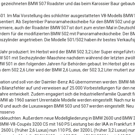
tz gezeichneten BMW 507 Roadster und das beim Karossier Baur gebau
1. Im Mai Vorstellung des schlichter ausgestatteten V8-Modells BMW 50
sentiert. Ab September Panoramaheckscheibe für den BMW 502 und größe
iere, auch der Roadster BMW 507 ist dort zum ersten Mal in Deutsch
ßerdem für die modifizierten BMW 502 mit Panoramaheckscheibe. Der BMW
chszylinder angetrieben. Die Modelle 501/502 haben ihr bestes Verkauf
hr produziert. Im Herbst wird der BMW 502 3,2 Liter Super eingeführt 
MW 501 mit Sechszylinder-Maschine nachdem während der letzten zwöl
MW 501 in den folgenden Jahren für Behörden gebaut. Im Herbst gibt e
dem 502 2,6 Liter wird der BMW 2,6 Luxus, der 502 3,2 Liter mutiert zu
ituation und soll von der Daimler-Benz AG übernommen werden. BMW-Mita
ilanzfehler auf und verweisen auf 25.000 Vorbestellungen für den ne
re entwickelt. Zudem engagiert sich die Industriellenfamilie Quandt fi
BMW ab 1960 saniert Unrentable Modelle werden eingestellt. Nach nur k
0 und auch die Luxuswagen BMW 503 und 507 werden eingestellt. Neu f
msservo
ckleuchten. Außerdem neue Modellgliederung in BMW 2600 und BMW 3200
MW-V8-Coupés 3200 CS mit 160 PS Leistung bei der IAA in Frankfurt. 
er 2600 L (früher 2,6 Luxus) nun 110 PS, der 3200 L (früher 3,2 Luxus) n