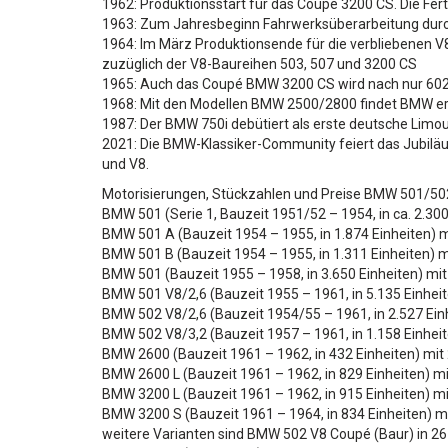
1962: Produktionsstart für das Coupé 3200 CS. Die Fe
1963: Zum Jahresbeginn Fahrwerksüberarbeitung durch
1964: Im März Produktionsende für die verbliebenen V
zuzüglich der V8-Baureihen 503, 507 und 3200 CS
1965: Auch das Coupé BMW 3200 CS wird nach nur 602 Ei
1968: Mit den Modellen BMW 2500/2800 findet BMW erst
1987: Der BMW 750i debütiert als erste deutsche Limo
2021: Die BMW-Klassiker-Community feiert das Jubilä
und V8.
Motorisierungen, Stückzahlen und Preise BMW 501/50
BMW 501 (Serie 1, Bauzeit 1951/52 – 1954, in ca. 2.30
BMW 501 A (Bauzeit 1954 – 1955, in 1.874 Einheiten) 
BMW 501 B (Bauzeit 1954 – 1955, in 1.311 Einheiten) 
BMW 501 (Bauzeit 1955 – 1958, in 3.650 Einheiten) mi
BMW 501 V8/2,6 (Bauzeit 1955 – 1961, in 5.135 Einheit
BMW 502 V8/2,6 (Bauzeit 1954/55 – 1961, in 2.527 Einh
BMW 502 V8/3,2 (Bauzeit 1957 – 1961, in 1.158 Einheit
BMW 2600 (Bauzeit 1961 – 1962, in 432 Einheiten) mit
BMW 2600 L (Bauzeit 1961 – 1962, in 829 Einheiten) mi
BMW 3200 L (Bauzeit 1961 – 1962, in 915 Einheiten) m
BMW 3200 S (Bauzeit 1961 – 1964, in 834 Einheiten) m
weitere Varianten sind BMW 502 V8 Coupé (Baur) in 26 