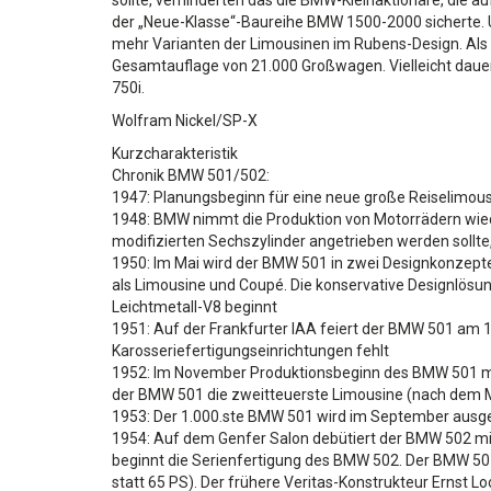
sollte, verhinderten das die BMW-Kleinaktionäre, die
der „Neue-Klasse“-Baureihe BMW 1500-2000 sicherte. 
mehr Varianten der Limousinen im Rubens-Design. Als 
Gesamtauflage von 21.000 Großwagen. Vielleicht dauert
750i.
Wolfram Nickel/SP-X
Kurzcharakteristik
Chronik BMW 501/502:
1947: Planungsbeginn für eine neue große Reiselimous
1948: BMW nimmt die Produktion von Motorrädern wied
modifizierten Sechszylinder angetrieben werden sollte
1950: Im Mai wird der BMW 501 in zwei Designkonzepte
als Limousine und Coupé. Die konservative Designlösun
Leichtmetall-V8 beginnt
1951: Auf der Frankfurter IAA feiert der BMW 501 am 17
Karosseriefertigungseinrichtungen fehlt
1952: Im November Produktionsbeginn des BMW 501 mit 
der BMW 501 die zweitteuerste Limousine (nach dem M
1953: Der 1.000.ste BMW 501 wird im September ausge
1954: Auf dem Genfer Salon debütiert der BMW 502 mit
beginnt die Serienfertigung des BMW 502. Der BMW 501 i
statt 65 PS). Der frühere Veritas-Konstrukteur Ernst L