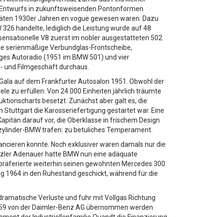
ina-Entwurfs in zukunftsweisenden Pontonformen
n späten 1930er Jahren en vogue gewesen waren. Dazu
326 handelte, lediglich die Leistung wurde auf 48
sensationelle V8 zuerst im nobler ausgestatteten 502
wie serienmäßige Verbundglas-Frontscheibe,
iges Autoradio (1951 im BMW 501) und vier
- und Filmgeschäft durchaus.
Gala auf dem Frankfurter Autosalon 1951. Obwohl der
ele zu erfüllen: Von 24.000 Einheiten jährlich träumte
ionscharts besetzt. Zunächst aber galt es, die
Stuttgart die Karosseriefertigung gestartet war. Eine
pitän darauf vor, die Oberklasse in frischem Design
szylinder-BMW trafen: zu betuliches Temperament.
ancieren konnte. Noch exklusiver waren damals nur die
anzler Adenauer hatte BMW nun eine adäquate
, präferierte weiterhin seinen gewohnten Mercedes 300.
ng 1964 in den Ruhestand geschickt, während für die
ramatische Verluste und fuhr mit Vollgas Richtung
1959 von der Daimler-Benz AG übernommen werden