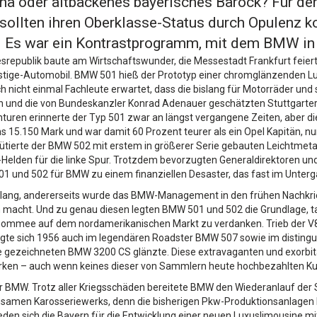
na oder altbackenes bayerisches Barock? Für d
ollten ihren Oberklasse-Status durch Opulenz k
. Es war ein Kontrastprogramm, mit dem BMW in d
srepublik baute am Wirtschaftswunder, die Messestadt Frankfurt feiert
estige-Automobil. BMW 501 hieß der Prototyp einer chromglänzenden Lu
h nicht einmal Fachleute erwartet, dass die bislang für Motorräder u
n und die von Bundeskanzler Konrad Adenauer geschätzten Stuttgarter 
turen erinnerte der Typ 501 zwar an längst vergangene Zeiten, aber
ns 15.150 Mark und war damit 60 Prozent teurer als ein Opel Kapitän, 
ütierte der BMW 502 mit erstem in größerer Serie gebauten Leichtmeta
elden für die linke Spur. Trotzdem bevorzugten Generaldirektoren und 
01 und 502 für BMW zu einem finanziellen Desaster, das fast im Unter
en lang, andererseits wurde das BMW-Management in den frühen Nachkri
h macht. Und zu genau diesen legten BMW 501 und 502 die Grundlage, t
ommee auf dem nordamerikanischen Markt zu verdanken. Trieb der V8 
eigte sich 1956 auch im legendären Roadster BMW 507 sowie im disting
ne gezeichneten BMW 3200 CS glänzte. Diese extravaganten und exorbit
arken – auch wenn keines dieser von Sammlern heute hochbezahlten Kult
ür BMW. Trotz aller Kriegsschäden bereitete BMW den Wiederanlauf der 
nsamen Karosseriewerks, denn die bisherigen Pkw-Produktionsanlagen l
eden sich die Bayern für die Entwicklung einer neuen Luxuslimousine mit 