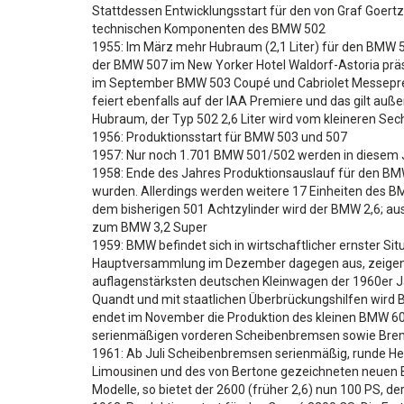
Stattdessen Entwicklungsstart für den von Graf Goer
technischen Komponenten des BMW 502
1955: Im März mehr Hubraum (2,1 Liter) für den BMW 50
der BMW 507 im New Yorker Hotel Waldorf-Astoria prä
im September BMW 503 Coupé und Cabriolet Messeprem
feiert ebenfalls auf der IAA Premiere und das gilt au
Hubraum, der Typ 502 2,6 Liter wird vom kleineren Se
1956: Produktionsstart für BMW 503 und 507
1957: Nur noch 1.701 BMW 501/502 werden in diesem Ja
1958: Ende des Jahres Produktionsauslauf für den B
wurden. Allerdings werden weitere 17 Einheiten des B
dem bisherigen 501 Achtzylinder wird der BMW 2,6; aus 
zum BMW 3,2 Super
1959: BMW befindet sich in wirtschaftlicher ernster S
Hauptversammlung im Dezember dagegen aus, zeigen B
auflagenstärksten deutschen Kleinwagen der 1960er Jah
Quandt und mit staatlichen Überbrückungshilfen wird 
endet im November die Produktion des kleinen BMW 60
serienmäßigen vorderen Scheibenbremsen sowie Bre
1961: Ab Juli Scheibenbremsen serienmäßig, runde He
Limousinen und des von Bertone gezeichneten neuen B
Modelle, so bietet der 2600 (früher 2,6) nun 100 PS, d