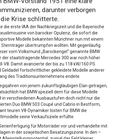
en BMW-Vorstand 1951 eine klare
ommunizieren, darunter verborgen
ie Krise schlitterte.
e die erste IAA der Nachkriegszeit und die Bayerische
xuslimousine von barocker Opulenz, die sofort die
nd sportive Modelle bekannten Münchner nun mit einem
Sternträger übertrumpfen wollten. Mit gegenläufig
 dieser vom Volksmund „Barockengel“ genannte BMW
nur der staatstragende Mercedes 300 war noch höher
ll-V8. Damit avancierte der bis zu 118 kW/160 PS
Geldadel fortschrittlicher gekleidete Modelle anderer
gang des Traditionsunternehmens endete.
egsjahren von jenem zukunftsgläubigen Elan getragen,
atsächlich hat BMW speziell dem für diese Modelle
in verschiedenen Ausbaustufen doch nicht nur die
uierten Duo BMW 503 Coupé und Cabrio in Bestform,
ant teuren V8-Dynamiker lösten für BMW die
modelle seine Verkaufsziele erfüllte.
Serienfertigung für Motorräder vor und verhandelte mit
agen in der sowjetischen Besatzungszone. In den –
Alleinstellungspotential, zumal das Feld kleiner