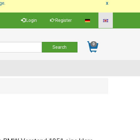
age
.
x
Login
Register
0