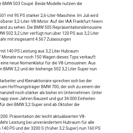
te BMW 503 Coupé. Beide Modelle nutzen die
1 mit 95 PS starker 2,6-Liter-Maschine. Im Juli wird
rer 3,2-Liter-V8-Motor. Auf der IAA Frankfurt feiern
land zu sehen. Die BMW 505 Repräsentationslimousine
 502 3,2 Liter verfügt nun über 120 PS aus 3,2 Liter
sjahr mit insgesamt 4.567 Zulassungen
mit 140 PS Leistung aus 3,2 Liter Hubraum
f Monate nur noch 150 Wagen dieses Typs verkauft
s eine neue Nomenklatur für die V8-Limousinen. Aus
m BMW 3,2 und der bisherige 502 3,2 Liter Super nun
rbeiter und Kleinaktionäre sprechen sich bei der
uen Hoffnungsträger BMW 700, der sich zu einem der
nanziell noch stärker als bisher im Unternehmen. Unter
napp zwei Jahren Bauzeit und gut 34.000 Einheiten
ür den BMW 3,2 Super sind ab Oktober die
. Präsentation der leicht aktualisierten V8-
Mehr Leistung bei unverändertem Hubraum für alle
un 140 PS und der 3200 S (früher 3,2 Super) nun 160 PS