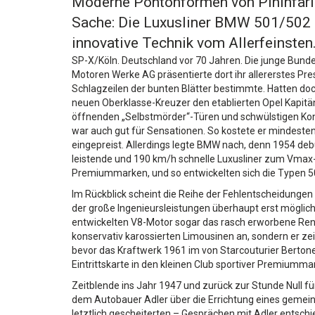
Moderne Pontonformen von Pininfari
Sache: Die Luxusliner BMW 501/502 s
innovative Technik vom Allerfeinsten
SP-X/Köln. Deutschland vor 70 Jahren. Die junge Bunde
Motoren Werke AG präsentierte dort ihr allererstes Pr
Schlagzeilen der bunten Blätter bestimmte. Hatten doc
neuen Oberklasse-Kreuzer den etablierten Opel Kapitä
öffnenden „Selbstmörder“-Türen und schwülstigen Kon
war auch gut für Sensationen. So kostete er mindeste
eingepreist. Allerdings legte BMW nach, denn 1954 deb
leistende und 190 km/h schnelle Luxusliner zum Vmax-H
Premiummarken, und so entwickelten sich die Typen 5
Im Rückblick scheint die Reihe der Fehlentscheidung
der große Ingenieursleistungen überhaupt erst möglic
entwickelten V8-Motor sogar das rasch erworbene Ren
konservativ karossierten Limousinen an, sondern er z
bevor das Kraftwerk 1961 im von Starcouturier Berto
Eintrittskarte in den kleinen Club sportiver Premiumm
Zeitblende ins Jahr 1947 und zurück zur Stunde Null f
dem Autobauer Adler über die Errichtung eines gemei
letztlich gescheiterten – Gesprächen mit Adler entschi