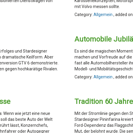
nsionierten Dienstwagen von
Karosseriekonzepten, Motorspo
mit Volvo messen sollte.
Category:
Allgemein
, added on
Automobile Jubil
Erfolges und Stardesigner
Es sind die magischen Moment
n dramatische Keilform. Aber
machen und Vorfreude auf die 
zenversion GTV 6 demonstrierte.
fast alle Automobilhersteller i
nen gegen hochkarätige Rivalen.
Modell- und Mobilitätsgeschic
Category:
Allgemein
, added on
sse
Tradition 60 Jahr
a: Wenn wie jetzt eine neue
Mit der Stromlinie gegen den St
oll das beste Auto der Welt
Stardesigner Pininfarina kreier
ührt lässt, Konzernchefs,
Ford-Dependenz das Flaggschif
ahnfahrer oder Autogegner
Mut, der belohnt wurde. Die se