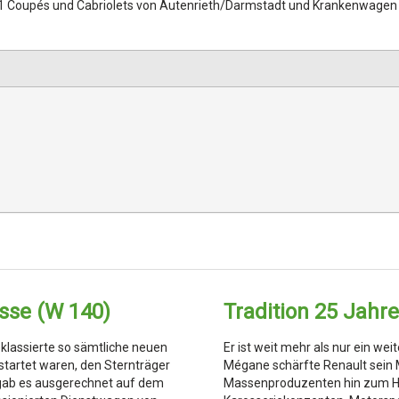
1 Coupés und Cabriolets von Autenrieth/Darmstadt und Krankenwagen
sse (W 140)
Tradition 25 Jahr
klassierte so sämtliche neuen
Er ist weit mehr als nur ein we
startet waren, den Sternträger
Mégane schärfte Renault sei
 gab es ausgerechnet auf dem
Massenproduzenten hin zum Her