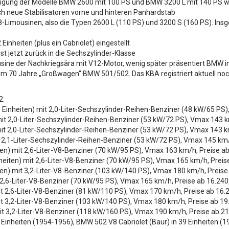
rtigung der Modelle BMW 2600 mit 100 PS und BMW 3200 L mit 140 PS wi
 neue Stabilisatoren vorne und hinteren Panhardstab
8-Limousinen, also die Typen 2600 L (110 PS) und 3200 S (160 PS). I
nheiten (plus ein Cabriolet) eingestellt
 jetzt zurück in die Sechszylinder-Klasse
usine der Nachkriegsära mit V12-Motor, wenig später präsentiert BMW i
um 70 Jahre „Großwagen“ BMW 501/502. Das KBA registriert aktuell n
2:
0 Einheiten) mit 2,0-Liter-Sechszylinder-Reihen-Benziner (48 kW/65 PS
mit 2,0-Liter-Sechszylinder-Reihen-Benziner (53 kW/72 PS), Vmax 143 k
mit 2,0-Liter-Sechszylinder-Reihen-Benziner (53 kW/72 PS), Vmax 143 k
t 2,1-Liter-Sechszylinder-Reihen-Benziner (53 kW/72 PS), Vmax 145 km/
en) mit 2,6-Liter-V8-Benziner (70 kW/95 PS), Vmax 163 km/h, Preise ab
eiten) mit 2,6-Liter-V8-Benziner (70 kW/95 PS), Vmax 165 km/h, Preis
en) mit 3,2-Liter-V8-Benziner (103 kW/140 PS), Vmax 180 km/h, Preise
 2,6-Liter-V8-Benziner (70 kW/95 PS), Vmax 165 km/h, Preise ab 16.240
t 2,6-Liter-V8-Benziner (81 kW/110 PS), Vmax 170 km/h, Preise ab 16.
it 3,2-Liter-V8-Benziner (103 kW/140 PS), Vmax 180 km/h, Preise ab 19
it 3,2-Liter-V8-Benziner (118 kW/160 PS), Vmax 190 km/h, Preise ab 21
Einheiten (1954-1956), BMW 502 V8 Cabriolet (Baur) in 39 Einheiten (19