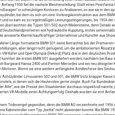
r. Anfang 1950 fiel die nächste Weichenstellung: Statt eines Pininfar
roßwagen“ in schwülstigen Konturen zu finalisieren, so wie sie in de
syzlinder, bei dem es sich um eine Vorkriegskonstruktion aus dem BMW 
t und so kam es zu regelmäßigen Leistungssteigerungen, bis 1954 der 
st überraschten die Typen 501/502 durch Meilensteine, denn Details 
nd Deutschlandpremieren wie hydraulische Kupplung, erstes serienmäß
anvisierte Klientel kaufkräftiger Unternehmer und Künstler aus Show
Meter Länge formatierte BMW 501 seine Betrachter bei der Premieren-
rbestellungen, aber längst nicht genügend, um die ambitionierten Absatzzi
 Käfer und Opel Olympia (Rekord) Platz drei in den deutschen Produkt
2 konnten die ersten BMW 501 ausgeliefert werden, nachdem bei Baur in 
ich Borgward Hansa 2400 und Ponton-Mercedes und ein neu designter Ka
n Motoren. Womit sie eine weitere anfängliche Achillesferse des Sech
er Achtzylinder-Limousinen 502 und 501, die BMW trotz knapper Kasse l
riolets, in denen sich die Hautevolee gerne zeigte. Auch für Bundesk
der Alte“, wie die Presse den Staatslenker durchaus respektvoll nannte
ierten V8-Modelle einen Achtungserfolg. Deshalb wurden sie erst Anfa
inem Todesengel gegenüber, denn die BMW AG verzeichnete seit 1956 d
ne Kabinenroller vom Typ „Isetta“ nicht abwenden konnte. Als BMW 