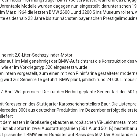
 auf den neuen Hoffnungsträger BMW 700 verwiesen, während das Engage
Unrentable Modelle wurden dagegen nun eingestellt, darunter schon 1
im März 1964 die letzten BMW 2600 L und 3200 S ins Museum rollten, ve
e es deshalb 23 Jahre bis zur nächsten bayerischen Prestigelimousine
ine mit 2,0-Liter-Sechszylinder-Motor
er auf. Im Mai genehmigt der BMW-Aufsichtsrat die Konstruktion des 
, wie er im Vorkriegstyp 326 eingesetzt wurde
n intern vorgestellt, zum einen mit von Pininfarina gestalteter mode
g wird zur Serienreife geführt. BMW plant, jährlich rund 24.000 Limous
. April Weltpremiere. Der für den Herbst geplante Serienstart des 501 ge
Karosserien des Stuttgarter Karosserieherstellers Baur. Die Listenpre
ercedes 300) aus deutscher Produktion. Im Dezember erfolgt die ers
liefert
 dem ersten in Großserie gebauten europäischen V8-Leichtmetallmotor
st ab sofort in zwei Ausstattungslinien (501 A und 501 B) bestellbar u
oof präsentiert BMW einen Roadster auf Basis des 502. Der Vorstand erte