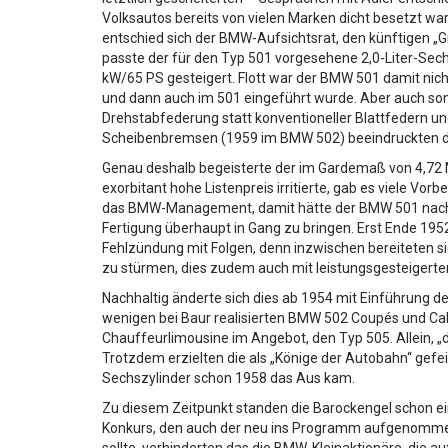
Volksautos bereits von vielen Marken dicht besetzt wa
entschied sich der BMW-Aufsichtsrat, den künftigen „G
passte der für den Typ 501 vorgesehene 2,0-Liter-Sech
kW/65 PS gesteigert. Flott war der BMW 501 damit nich
und dann auch im 501 eingeführt wurde. Aber auch son
Drehstabfederung statt konventioneller Blattfedern u
Scheibenbremsen (1959 im BMW 502) beeindruckten die 
Genau deshalb begeisterte der im Gardemaß von 4,72 
exorbitant hohe Listenpreis irritierte, gab es viele Vo
das BMW-Management, damit hätte der BMW 501 nach VW
Fertigung überhaupt in Gang zu bringen. Erst Ende 195
Fehlzündung mit Folgen, denn inzwischen bereiteten s
zu stürmen, dies zudem auch mit leistungsgesteigerte
Nachhaltig änderte sich dies ab 1954 mit Einführung d
wenigen bei Baur realisierten BMW 502 Coupés und Cab
Chauffeurlimousine im Angebot, den Typ 505. Allein, „
Trotzdem erzielten die als „Könige der Autobahn“ gefe
Sechszylinder schon 1958 das Aus kam.
Zu diesem Zeitpunkt standen die Barockengel schon e
Konkurs, den auch der neu ins Programm aufgenomme