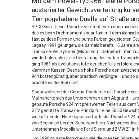
Mit dem Power-Typ 968 feierte Porsch
austarierter Gewichtsverteilung kurv
Tempogeladene Duelle auf Straße und
SP-X/Köln. Dieser Porsche versteht es zu überraschen. 
das es beim Drehmoment sogar fast mit dem ikonische
fast zeitlose Formen und bunte Farben gekleideten Co
Lagaay 1991 gelungen, die damals bereits 16 Jahre alt
Transaxle-Vierzylinder (Motor vorn, Getriebe hinten z
wiederholen, als er die Gestaltung des ersten Transa
ging 1981 als Evolutionsstufe der ebenfalls erfolgreic
klammen Kassen. Deshalb holte Porsche den zwischen
944 kostengünstig, aber drastisch verjüngte – und so
brachte es der 968 nicht.
Sogar während der Corona-Pandemie gilt Porsche wie sch
Mal näherte sich das Unternehmen dem Abgrund – und i
gebaute Porsche 924 mit preiswerten Teilen aus dem V
GTV genutzte Transaxle-Prinzip für eine 50:50 Gewicht
weit öffnender Heckklappe verfügte der Porsche 924 übe
von Beginn an bei den Supersportlern. Nachwuchsdesign
Unternehmen Modelle wie Ford Sierra und BMW Z1 in fu
Um 1990 musste Porsche so wie die meisten Sportwagen