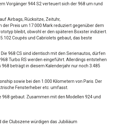
em Vorgänger 944 S2 verteuert sich der 968 um rund
auf Airbags, Rücksitze, Zeituhr,
h der Preis um 17.000 Mark reduziert gegenüber dem
totyp bleibt, obwohl er den späteren Boxster indiziert.
r 5.102 Coupés und Cabriolets gebaut, das beste
Die 968 CS sind identisch mit den Serienautos, dürfen
968 Turbo RS werden eingeführt. Allerdings entstehen
 968 beträgt in diesem Kalenderjahr nur noch 3.485
nship sowie bei den 1.000 Kilometern von Paris. Der
trische Fensterheber etc. umfasst.
he 968 gebaut. Zusammen mit den Modellen 924 und
nd die Clubszene würdigen das Jubiliäum