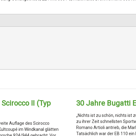
Scirocco II (Typ
30 Jahre Bugatti 
„Nichts ist zu schön, nichts ist
zu ihrer Zeit schnellsten Spor
eite Auflage des Scirocco
Romano Artioli antrieb, die Mar
Kultcoupé im Windkanal glätten
Tatsächlich war der EB 110 ei
orsche 924/944 gebracht. Vor