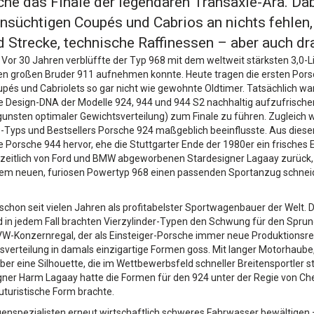
e das Finale der legendären Transaxle-Ära. Dabe
ensüchtigen Coupés und Cabrios an nichts fehlen
 Strecke, technische Raffinessen – aber auch d
Vor 30 Jahren verblüffte der Typ 968 mit dem weltweit stärksten 3,0-Li
n großen Bruder 911 aufnehmen konnte. Heute tragen die ersten Porsc
upés und Cabriolets so gar nicht wie gewohnte Oldtimer. Tatsächlich
e Design-DNA der Modelle 924, 944 und 944 S2 nachhaltig aufzufrischen
ugunsten optimaler Gewichtsverteilung) zum Finale zu führen. Zugleich 
xle-Typs und Bestsellers Porsche 924 maßgeblich beeinflusste. Aus die
he Porsche 944 hervor, ehe die Stuttgarter Ende der 1980er ein frisches
zeitlich von Ford und BMW abgeworbenen Stardesigner Lagaay zurück,
 dem neuen, furiosen Powertyp 968 einen passenden Sportanzug schneide
on seit vielen Jahren als profitabelster Sportwagenbauer der Welt. Die
n jedem Fall brachten Vierzylinder-Typen den Schwung für den Sprung a
W-Konzernregal, der als Einsteiger-Porsche immer neue Produktionsre
sverteilung in damals einzigartige Formen goss. Mit langer Motorhaube
r eine Silhouette, die im Wettbewerbsfeld schneller Breitensportler st
er Harm Lagaay hatte die Formen für den 924 unter der Regie von Chefco
turistische Form brachte.
spezialisten erneut wirtschaftlich schweres Fahrwasser bewältigen –