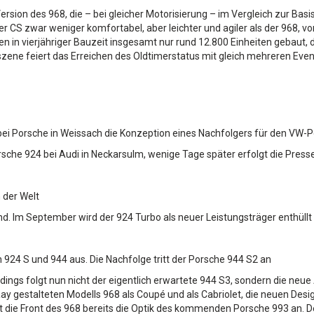
rsion des 968, die – bei gleicher Motorisierung – im Vergleich zur Basi
 CS zwar weniger komfortabel, aber leichter und agiler als der 968, vor
n vierjähriger Bauzeit insgesamt nur rund 12.800 Einheiten gebaut, dav
szene feiert das Erreichen des Oldtimerstatus mit gleich mehreren Even
ei Porsche in Weissach die Konzeption eines Nachfolgers für den VW-
che 924 bei Audi in Neckarsulm, wenige Tage später erfolgt die Press
 der Welt
nd. Im September wird der 924 Turbo als neuer Leistungsträger enthüllt
 924 S und 944 aus. Die Nachfolge tritt der Porsche 944 S2 an
ings folgt nun nicht der eigentlich erwartete 944 S3, sondern die neue Ä
y gestalteten Modells 968 als Coupé und als Cabriolet, die neuen Desig
 die Front des 968 bereits die Optik des kommenden Porsche 993 an.