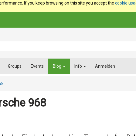
erformance. If you keep browsing on this site you accept the
cookie us
Groups
Events
Blog
Info
Anmelden
68
orsche 968