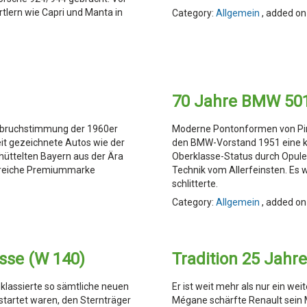
rtlern wie Capri und Manta in
Category:
Allgemein
, added on
70 Jahre BMW 50
fbruchstimmung der 1960er
Moderne Pontonformen von Pini
keit gezeichnete Autos wie der
den BMW-Vorstand 1951 eine kl
hüttelten Bayern aus der Ära
Oberklasse-Status durch Opule
olgreiche Premiummarke
Technik vom Allerfeinsten. Es 
schlitterte.
Category:
Allgemein
, added on
sse (W 140)
Tradition 25 Jahr
klassierte so sämtliche neuen
Er ist weit mehr als nur ein we
startet waren, den Sternträger
Mégane schärfte Renault sei