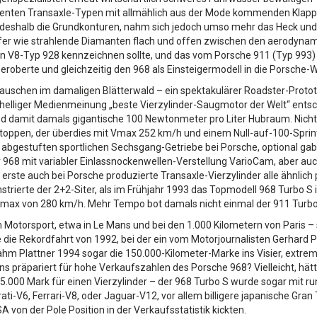
dienten Transaxle-Typen mit allmählich aus der Mode kommenden Klap
eshalb die Grundkonturen, nahm sich jedoch umso mehr das Heck und d
er wie strahlende Diamanten flach und offen zwischen den aerodynami
n V8-Typ 928 kennzeichnen sollte, und das vom Porsche 911 (Typ 993) 
oberte und gleichzeitig den 968 als Einsteigermodell in die Porsche-W
s Rauschen im damaligen Blätterwald – ein spektakulärer Roadster-Prot
inhelliger Medienmeinung „beste Vierzylinder-Saugmotor der Welt“ entsc
nd damit damals gigantische 100 Newtonmeter pro Liter Hubraum. Nicht 
ft toppen, der überdies mit Vmax 252 km/h und einem Null-auf-100-Spri
g abgestuften sportlichen Sechsgang-Getriebe bei Porsche, optional ga
r 968 mit variabler Einlassnockenwellen-Verstellung VarioCam, aber a
 erste auch bei Porsche produzierte Transaxle-Vierzylinder alle ähnli
rierte der 2+2-Siter, als im Frühjahr 1993 das Topmodell 968 Turbo S in
 Vmax von 280 km/h. Mehr Tempo bot damals nicht einmal der 911 Turbo
im Motorsport, etwa in Le Mans und bei den 1.000 Kilometern von Paris 
 die Rekordfahrt von 1992, bei der ein vom Motorjournalisten Gerhard 
ahm Plattner 1994 sogar die 150.000-Kilometer-Marke ins Visier, extre
ns präpariert für hohe Verkaufszahlen des Porsche 968? Vielleicht, hät
000 Mark für einen Vierzylinder – der 968 Turbo S wurde sogar mit run
ati-V6, Ferrari-V8, oder Jaguar-V12, vor allem billigere japanische Gr
 von der Pole Position in der Verkaufsstatistik kickten.