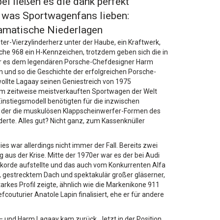
i ließen es die dank perfekt
, was Sportwagenfans lieben:
ramatische Niederlagen
ter-Vierzylinderherz unter der Haube, ein Kraftwerk,
he 968 ein H-Kennzeichen, trotzdem geben sich die in
 war es dem legendären Porsche-Chefdesigner Harm
 und so die Geschichte der erfolgreichen Porsche-
wollte Lagaay seinen Geniestreich von 1975
sem zeitweise meistverkauften Sportwagen der Welt
 Einstiegsmodell benötigten für die inzwischen
 der die muskulösen Klappscheinwerfer-Formen des
rte. Alles gut? Nicht ganz, zum Kassenknüller
s war allerdings nicht immer der Fall. Bereits zwei
us der Krise. Mitte der 1970er war es der bei Audi
korde aufstellte und das auch vom Konkurrenten Alfa
, gestrecktem Dach und spektakulär großer gläserner,
arkes Profil zeigte, ähnlich wie die Markenikone 911
uturier Anatole Lapin finalisiert, ehe er für andere
 und Harm Lagaay kam zurück. Jetzt in der Position