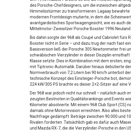
des Porsche-Chefdesigners, um die inzwischen altge
Himmelsstürmer zu transformieren. Lagaay bewahrte d
modernen Frontdesign mutierte, in dem die Scheinwerf
avantgardistisches Sportwagengesicht, wie es auch de
Mittelmotor-Zweisitzer Porsche Boxster 1996 Neuland er
Bis dahin sorgte der 968 als Coupé und Cabriolet für
Boxster nicht in Serie – und dazu trug der nach fast e
Basisversion ließ der Porsche 305 Newtonmeter frei u
schwäbischen Vierzylinder in dieser Disziplin ernstha
Klasse setzte. Dies in Kombination mit dem ersten, en
mit Tiptronic-Automatik. Darüber hinaus debütierte de
Normverbrauch von 7,2 Litern bei 90 km/h unterbot der
technische Konzept des Einsteiger-Porsche bot, demonst
224 kW/305 PS brachte es dieser 2+2-Sitzer auf eine
Der 968 war jedoch nicht nur schnell – natürlich auch 
zeugten Bestnoten in Qualitätsrankings und Events wie
Kilometer absolvierte. Mit einem 968 Club Sport (CS) n
damals ohne Motorrevision erreichten. Also alles beste
Nachfrage gedämpft. Beträge zwischen 90.000 und 105.
Rivalen forderten. Tatsächlich gab es dafür auch Maser
und Mazda RX-7, die die Vierzylinder-Porsche in den USA