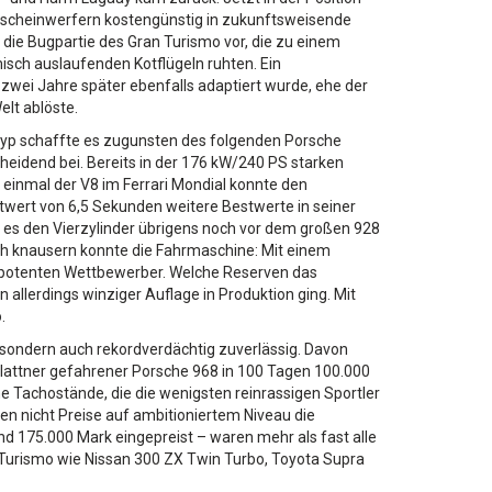
pscheinwerfern kostengünstig in zukunftsweisende
ie Bugpartie des Gran Turismo vor, die zu einem
sch auslaufenden Kotflügeln ruhten. Ein
zwei Jahre später ebenfalls adaptiert wurde, ehe der
elt ablöste.
otyp schaffte es zugunsten des folgenden Porsche
heidend bei. Bereits in der 176 kW/240 PS starken
einmal der V8 im Ferrari Mondial konnte den
ntwert von 6,5 Sekunden weitere Bestwerte in seiner
b es den Vierzylinder übrigens noch vor dem großen 928
uch knausern konnte die Fahrmaschine: Mit einem
ch potenten Wettbewerber. Welche Reserven das
 allerdings winziger Auflage in Produktion ging. Mit
.
– sondern auch rekordverdächtig zuverlässig. Davon
Plattner gefahrener Porsche 968 in 100 Tagen 100.000
me Tachostände, die die wenigsten reinrassigen Sportler
ten nicht Preise auf ambitioniertem Niveau die
d 175.000 Mark eingepreist – waren mehr als fast alle
an Turismo wie Nissan 300 ZX Twin Turbo, Toyota Supra