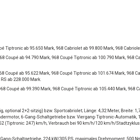
é Tiptronic ab 95.650 Mark, 968 Cabriolet ab 99.800 Mark, 968 Cabriole
8 Coupé ab 94.790 Mark, 968 Coupé Tiptronic ab 100.790 Mark, 968 Cabr
8 Coupé ab 95.622 Mark, 968 Coupé Tiptronic ab 101.674 Mark, 968 Cabr
 RS ab 228.000 Mark.
8 Coupé ab 99.390 Mark, 968 Coupé Tiptronic ab 105.440 Mark, 968 Cab
, optional 2+2-sitzig) bzw. Sportcabriolet; Länge: 4,32 Meter, Breite: 1
ylindermotor, 6-Gang-Schaltgetriebe bzw. Viergang-Tiptronic-Automati
52 (Tiptronic: 247) km/h, Verbrauch bei 90 km/h/120 km/h/Stadtzyklus: 7,2
 6-Gang-Schaltgetriebe, 224 kW/305 PS, maximales Drehmoment: 500 Nm 