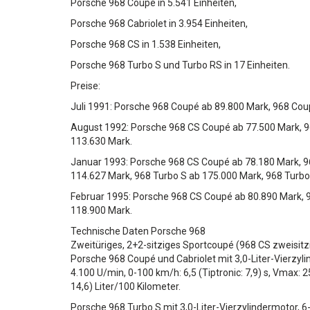
Porsche 968 Coupé in 5.541 Einheiten,
Porsche 968 Cabriolet in 3.954 Einheiten,
Porsche 968 CS in 1.538 Einheiten,
Porsche 968 Turbo S und Turbo RS in 17 Einheiten.
Preise:
Juli 1991: Porsche 968 Coupé ab 89.800 Mark, 968 Coup
August 1992: Porsche 968 CS Coupé ab 77.500 Mark, 96
113.630 Mark.
Januar 1993: Porsche 968 CS Coupé ab 78.180 Mark, 96
114.627 Mark, 968 Turbo S ab 175.000 Mark, 968 Turbo
Februar 1995: Porsche 968 CS Coupé ab 80.890 Mark, 96
118.900 Mark.
Technische Daten Porsche 968
Zweitüriges, 2+2-sitziges Sportcoupé (968 CS zweisitzig
Porsche 968 Coupé und Cabriolet mit 3,0-Liter-Vierz
4.100 U/min, 0-100 km/h: 6,5 (Tiptronic: 7,9) s, Vmax: 2
14,6) Liter/100 Kilometer.
Porsche 968 Turbo S mit 3,0-Liter-Vierzylindermotor,