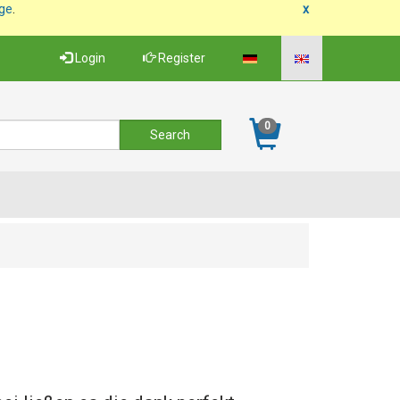
age
.
x
Login
Register
0