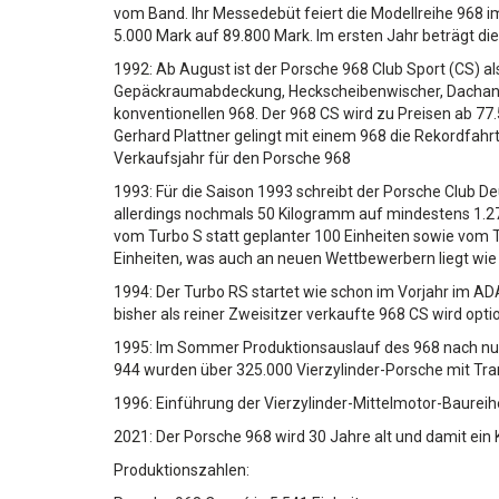
vom Band. Ihr Messedebüt feiert die Modellreihe 968
5.000 Mark auf 89.800 Mark. Im ersten Jahr beträgt di
1992: Ab August ist der Porsche 968 Club Sport (CS) als
Gepäckraumabdeckung, Heckscheibenwischer, Dachante
konventionellen 968. Der 968 CS wird zu Preisen ab 77.
Gerhard Plattner gelingt mit einem 968 die Rekordfahr
Verkaufsjahr für den Porsche 968
1993: Für die Saison 1993 schreibt der Porsche Club D
allerdings nochmals 50 Kilogramm auf mindestens 1.2
vom Turbo S statt geplanter 100 Einheiten sowie vom 
Einheiten, was auch an neuen Wettbewerbern liegt w
1994: Der Turbo RS startet wie schon im Vorjahr im A
bisher als reiner Zweisitzer verkaufte 968 CS wird o
1995: Im Sommer Produktionsauslauf des 968 nach nur
944 wurden über 325.000 Vierzylinder-Porsche mit Tra
1996: Einführung der Vierzylinder-Mittelmotor-Baureih
2021: Der Porsche 968 wird 30 Jahre alt und damit ein
Produktionszahlen: