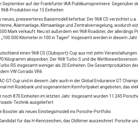
 im September auf der Frankfurter IAA Publikumspremiere. Gegenüber d
e 968-Produktion nur 15 Einheiten
 neues, preiswerteres Basismodell lieferbar. Der 968 CS verzichtet u.a. 
nne, Alarmanlage, Klimaanlage und Zentralverriegelung, wodurch sic
500 Mark verkauft. Neu ist außerdem ein 968 Roadster, der allerdings Pro
t „100.000 Kilometer in 100 in Tagen“. Insgesamt werden in diesem Jah
eutschland einen 968 CS (Clubsport)-Cup aus mit zehn Veranstaltungen. 
70 Kilogramm abspecken. Der 968 Turbo S und die Wettbewerbsversion 
Turbo RS insgesamt weniger als 20 Einheiten. Die Gesamtproduktion des
ie dem VW Corrado VR6
DAC-GT-Cup und in diesem Jahr auch in der Global Endurance GT Champio
ptional mit Rückbank und sogenanntem Komfortpaket angeboten, das elek
 noch 870 Einheiten im letzten Jahr: Insgesamt wurden 11.245 Porsc
nsaxle-Technik ausgeliefert
e Boxster als neues Einstiegsmodell ins Porsche-Portfolio
 Kandidat für das H-Kennzeichen, das Oldtimer auszeichnet. Porsche u