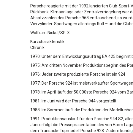
Porsche reagierte mit der 1992 lancierten Club-Sport-Ve
Rückbank, Klimaanlage oder Zentralverriegelung war der
Absatzzahlen des Porsche 968 enttäuschend, so wurden i
Vierzylinder-Sportwagen allerdings Kult – und die Club
Wolfram Nickel/SP-X
Kurzcharakteristik
Chronik:
1970: Unter dem Entwicklungsauftrag EA 425 beginnt b
1975: Am dritten November Produktionsbeginn des Pors
1976: Jeder zweite produzierte Porsche ist ein 924
1977: Der Porsche 924 ist meistverkaufter Sportwagen
1978: Im April läuft der 50.000ste Porsche 924 vom Ba
1981: Im Juni wird der Porsche 944 vorgestellt
1988: Im Sommer läuft die Produktion der Modellreihen
1991: Produktionsauslauf für den Porsche 944 S2, allerd
Juni erfolgt die Pressepräsentation des von Harm Lagaa
dem Transaxle-Topmodell Porsche 928. Zudem kündigt